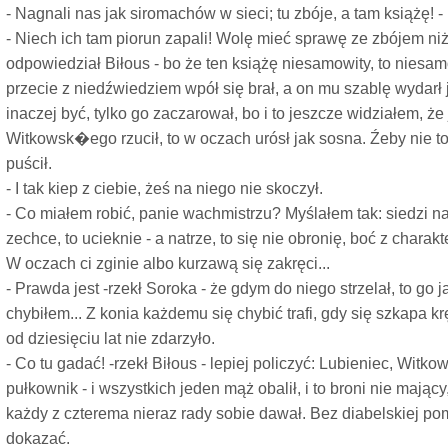
- Nagnali nas jak siromachów w sieci; tu zbóje, a tam książę! - 
- Niech ich tam piorun zapali! Wolę mieć sprawę ze zbójem niż
odpowiedział Biłous - bo że ten książę niesamowity, to niesam
przecie z niedźwiedziem wpół się brał, a on mu szablę wydarł
inaczej być, tylko go zaczarował, bo i to jeszcze widziałem, że
Witkowsk�ego rzucił, to w oczach urósł jak sosna. Źeby nie to
puścił.
- I tak kiep z ciebie, żeś na niego nie skoczył.
- Co miałem robić, panie wachmistrzu? Myślałem tak: siedzi n
zechce, to ucieknie - a natrze, to się nie obronię, boć z chara
W oczach ci zginie albo kurzawą się zakręci...
- Prawda jest -rzekł Soroka - że gdym do niego strzelał, to go j
chybiłem... Z konia każdemu się chybić trafi, gdy się szkapa krę
od dziesięciu lat nie zdarzyło.
- Co tu gadać! -rzekł Biłous - lepiej policzyć: Lubieniec, Witko
pułkownik - i wszystkich jeden mąż obalił, i to broni nie mający,
każdy z czterema nieraz rady sobie dawał. Bez diabelskiej p
dokazać.