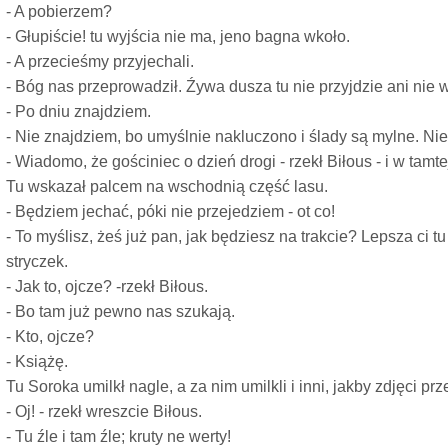
- A pobierzem?
- Głupiście! tu wyjścia nie ma, jeno bagna wkoło.
- A przecieśmy przyjechali.
- Bóg nas przeprowadził. Źywa dusza tu nie przyjdzie ani nie wy
- Po dniu znajdziem.
- Nie znajdziem, bo umyślnie nakluczono i ślady są mylne. Nie
- Wiadomo, że gościniec o dzień drogi - rzekł Biłous - i w tamtej
Tu wskazał palcem na wschodnią część lasu.
- Będziem jechać, póki nie przejedziem - ot co!
- To myślisz, żeś już pan, jak będziesz na trakcie? Lepsza ci tu
stryczek.
- Jak to, ojcze? -rzekł Biłous.
- Bo tam już pewno nas szukają.
- Kto, ojcze?
- Książę.
Tu Soroka umilkł nagle, a za nim umilkli i inni, jakby zdjęci pr
- Oj! - rzekł wreszcie Biłous.
- Tu źle i tam źle; kruty ne werty!