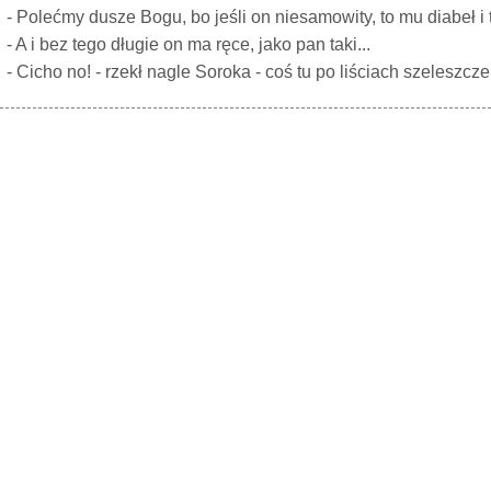
- Polećmy dusze Bogu, bo jeśli on niesamowity, to mu diabeł i
- A i bez tego długie on ma ręce, jako pan taki...
- Cicho no! - rzekł nagle Soroka - coś tu po liściach szeleszcze