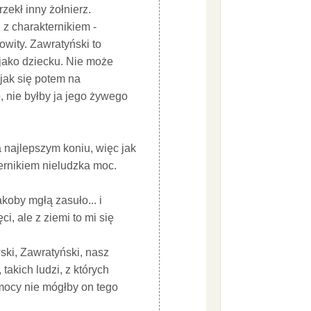
rzekł inny żołnierz.
 z charakternikiem -
owity. Zawratyński to
 jako dziecku. Nie może
 jak się potem na
, nie byłby ja jego żywego
a najlepszym koniu, więc jak
kternikiem nieludzka moc.
akoby mgłą zasuło... i
ci, ale z ziemi to mi się
wski, Zawratyński, nasz
 takich ludzi, z których
omocy nie mógłby on tego