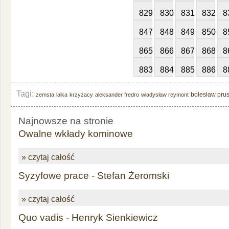
829
830
831
832
8
847
848
849
850
8
865
866
867
868
8
883
884
885
886
8
Tagi:
bolesław pru
zemsta
lalka
krzyżacy
aleksander fredro
władysław reymont
Najnowsze na stronie
Owalne wkłady kominowe
» czytaj całość
Syzyfowe prace - Stefan Żeromski
» czytaj całość
Quo vadis - Henryk Sienkiewicz