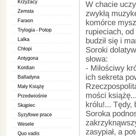
Krzyżacy
W chacie uczyn
Zemsta
zwykłą muzykę
Faraon
komórce mysz
rupieciach, od
Trylogia - Potop
budził się i m
Lalka
Soroki dolatyw
Chłopi
słowa:
Antygona
- Miłościwy kr
Kordian
ich sekreta po
Balladyna
Rzeczpospolit
Mały Książę
mości książę..
Przedwiośnie
królu!... Tędy,
Skąpiec
Soroka podnosi
Syzyfowe prace
zakrzyknąwszy 
Wesele
zasypiał, a po
Quo vadis