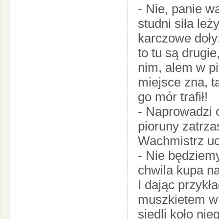
- Nie, panie w
studni siła leż
karczowe doły:
to tu są drugie
nim, alem w p
miejsce zna, t
go mór trafił!
- Naprowadzi 
pioruny zatrza
Wachmistrz ucią
- Nie będziemy
chwila kupa n
I dając przykł
muszkietem w 
siedli koło ni