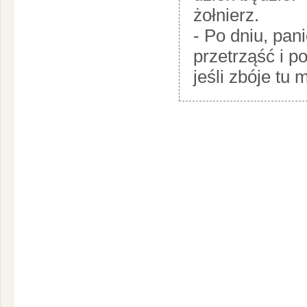
żołnierz.
- Po dniu, pan
przetrząść i p
jeśli zbóje tu 