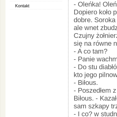
- Oleńka! Oleńk
Kontakt
Dopiero koło p
dobre. Soroka
ale wnet zbudz
Czujny żołnier
się na równe n
- A co tam?
- Panie wachmi
- Do stu diabł
kto jego pilno
- Biłous.
- Poszedłem z 
Biłous. - Kaza
sam szkapy tr
- I co? w stud