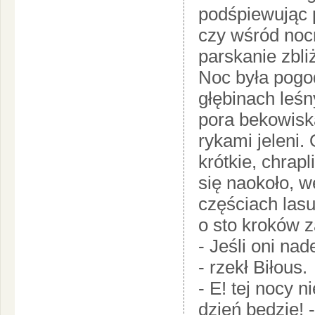
podśpiewując 
czy wśród nocn
parskanie zbli
Noc była pogod
głębinach leśn
pora bekowisk
rykami jeleni.
krótkie, chrapl
się naokoło, w
częściach lasu,
o sto kroków z
- Jeśli oni na
- rzekł Biłous.
- E! tej nocy n
dzień będzie! 