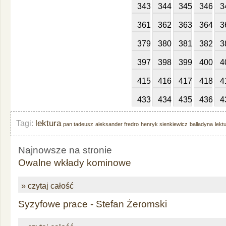
343
344
345
346
3
361
362
363
364
3
379
380
381
382
3
397
398
399
400
4
415
416
417
418
4
433
434
435
436
4
lektura
Tagi:
pan tadeusz
aleksander fredro
henryk sienkiewicz
balladyna
lekt
Najnowsze na stronie
Owalne wkłady kominowe
» czytaj całość
Syzyfowe prace - Stefan Żeromski