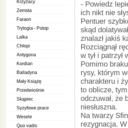
Krzyżacy
- Powiedz lepi
Zemsta
ich nikt nie sł
Faraon
Pentuer szybk
skąd dolatywa
Trylogia - Potop
znalazł jakiś 
Lalka
Rozciągnął ręc
Chłopi
w tył i patrzył
Antygona
Pomimo braku 
Kordian
rysy, którym w
Balladyna
charakteru i ż
Mały Książę
to oblicze, tym 
Przedwiośnie
odczuwał, że b
Skąpiec
niesłuszna.
Syzyfowe prace
Na twarzy Sfin
Wesele
rezygnacja. W
Quo vadis