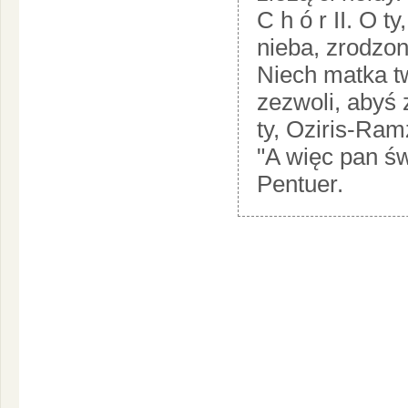
C h ó r II. O t
nieba, zrodzon
Niech matka tw
zezwoli, abyś 
ty, Oziris-Ram
"A więc pan świ
Pentuer.