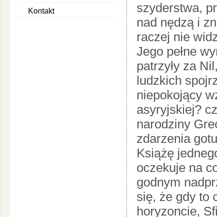
szyderstwa, pr
Kontakt
nad nędzą i z
raczej nie widz
Jego pełne wy
patrzyły za Nil
ludzkich spojr
niepokojący w
asyryjskiej? c
narodziny Grec
zdarzenia gotu
Książę jednego
oczekuje na c
godnym nadprz
się, że gdy to
horyzoncie, Sf