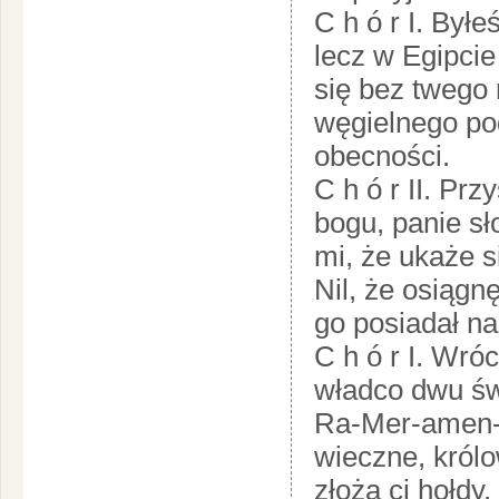
C h ó r I. Był
lecz w Egipcie 
się bez twego 
węgielnego po
obecności.
C h ó r II. Pr
bogu, panie s
mi, że ukaże s
Nil, że osiągnę
go posiadał na
C h ó r I. Wr
władco dwu św
Ra-Mer-amen-
wieczne, królow
złożą ci hołdy.