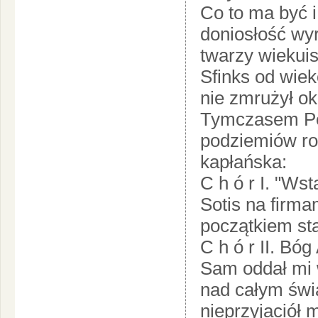
Co to ma być i
doniosłość wy
twarzy wiekuis
Sfinks od wiek
nie zmrużył oka
Tymczasem Pen
podziemiów roz
kapłańska:
C h ó r I. "Wst
Sotis na firma
początkiem sta
C h ó r II. Bó
Sam oddał mi 
nad całym świ
nieprzyjaciół 