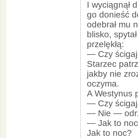
I wyciągnął d
go donieść d
odebrał mu n
blisko, spyta
przelękłą:
— Czy ścigaj
Starzec patrz
jakby nie zro
oczyma.
A Westynus p
— Czy ścigaj
— Nie — odrz
— Jak to noc
Jak to noc?