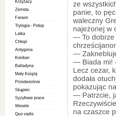
Krzyżacy
ze wszystkic
Zemsta
panie, to pę
Faraon
waleczny Gre
Trylogia - Potop
najeżonej w 
Lalka
— To dobrze 
Chłopi
chrześcijano
Antygona
— Zaknebluje 
Kordian
— Biada mi! 
Balladyna
Lecz cezar, 
Mały Książę
dodała otuchy
Przedwiośnie
pokazując na
Skąpiec
— Patrzcie, 
Syzyfowe prace
Rzeczywiście
Wesele
na czaszce p
Quo vadis