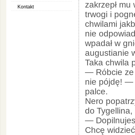
zakrzepł mu 
Kontakt
trwogi i pog
chwilami jak
nie odpowiad
wpadał w gni
augustianie w
Taka chwila p
— Róbcie ze 
nie pójdę! —
palce.
Nero popatrzy
do Tygellina, 
— Dopilnujesz
Chcę widzieć