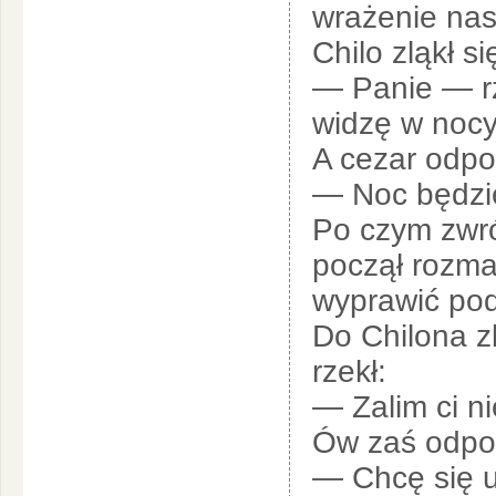
wrażenie nas
Chilo zląkł s
— Panie — rz
widzę w nocy
A cezar odpo
— Noc będzie
Po czym zwró
począł rozma
wyprawić pod
Do Chilona zb
rzekł:
— Zalim ci n
Ów zaś odpow
— Chcę się 