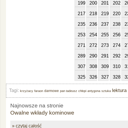
199
200
201
202
2
217
218
219
220
2
235
236
237
238
2
253
254
255
256
2
271
272
273
274
2
289
290
291
292
2
307
308
309
310
3
325
326
327
328
3
lektura
Tagi:
darmowe
krzyżacy
faraon
pan tadeusz
chłopi
antygona
sztuka
Najnowsze na stronie
Owalne wkłady kominowe
» czytaj całość