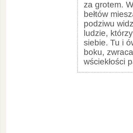
za grotem. Wa
bełtów miesza
podziwu widzó
ludzie, którz
siebie. Tu i 
boku, zwrac
wściekłości 