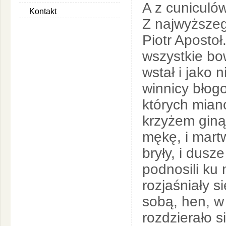
A z cuniculó
Kontakt
Z najwyższeg
Piotr Apostoł.
wszystkie bo
wstał i jako 
winnicy błogo
których mian
krzyżem ginąc
mękę, i mart
bryły, i dusz
podnosili ku
rozjaśniały s
sobą, hen, w
rozdzierało s