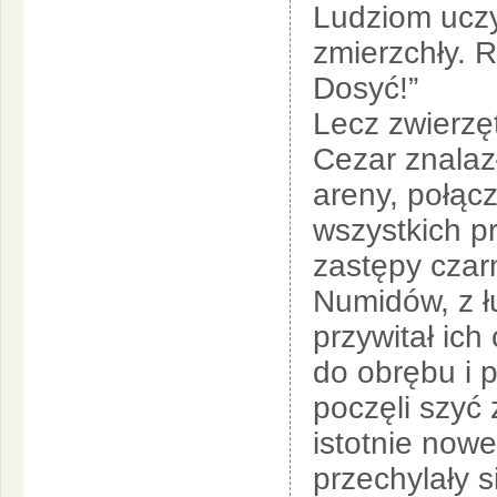
Ludziom uczy
zmierzchły. R
Dosyć!”
Lecz zwierzęt
Cezar znalaz
areny, połąc
wszystkich pr
zastępy czarn
Numidów, z łu
przywitał ich
do obrębu i p
poczęli szyć
istotnie now
przechylały si