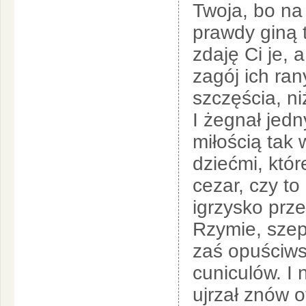
Twoja, bo na
prawdy giną 
zdaję Ci je, 
zagój ich ran
szczęścia, niź
I żegnał jed
miłością tak 
dziećmi, któ
cezar, czy to
igrzysko prz
Rzymie, szep
zaś opuściws
cuniculów. I 
ujrzał znów 