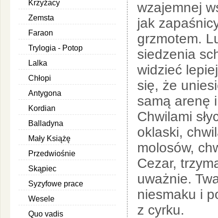
Krzyżacy
wzajemnej ws
Zemsta
jak zapaśnicy
Faraon
grzmotem. Lu
Trylogia - Potop
siedzenia sch
Lalka
widzieć lepie
Chłopi
się, że unies
Antygona
samą arenę i
Kordian
Chwilami słyc
Balladyna
oklaski, chwi
Mały Książę
molosów, chwi
Przedwiośnie
Cezar, trzym
Skąpiec
uważnie. Twa
Syzyfowe prace
niesmaku i p
Wesele
z cyrku.
Quo vadis