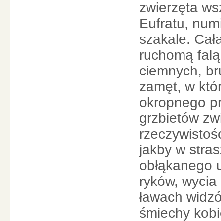
zwierzęta ws
Eufratu, numi
szakale. Cała
ruchomą falą
ciemnych, br
zamęt, w któ
okropnego pr
grzbietów zw
rzeczywistośc
jakby w stra
obłąkanego u
ryków, wycia 
ławach widzó
śmiechy kobie