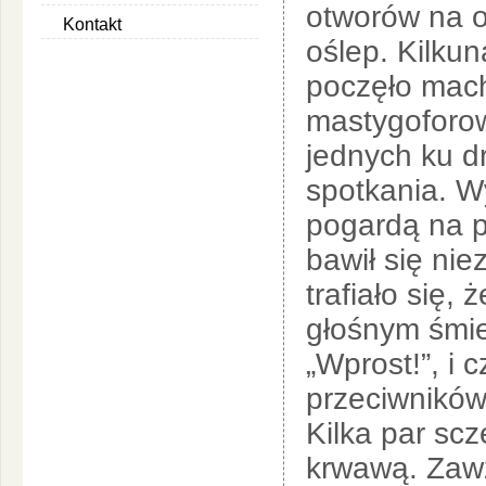
otworów na o
Kontakt
oślep. Kilkun
poczęło mach
mastygoforow
jednych ku d
spotkania. Wy
pogardą na p
bawił się ni
trafiało się,
głośnym śmie
„Wprost!”, i 
przeciwników
Kilka par scz
krwawą. Zawzi