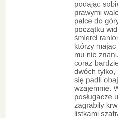
podając sobie
prawymi walcz
palce do góry
początku wid
śmierci rani
którzy mając
mu nie znani
coraz bardzie
dwóch tylko,
się padli obaj
wzajemnie. 
posługacze up
zagrabiły krw
listkami szaf