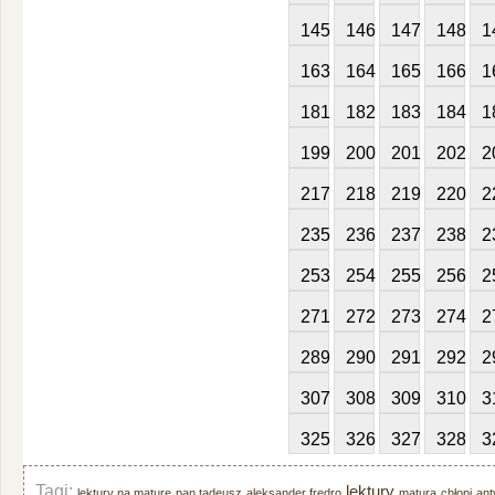
145
146
147
148
1
163
164
165
166
1
181
182
183
184
1
199
200
201
202
2
217
218
219
220
2
235
236
237
238
2
253
254
255
256
2
271
272
273
274
2
289
290
291
292
2
307
308
309
310
3
325
326
327
328
3
Tagi:
lektury
lektury na maturę
pan tadeusz
aleksander fredro
matura
chłopi
ant