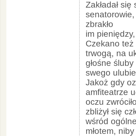
Zakładał się s
senatorowie, 
zbrakło
im pieniędzy,
Czekano też 
trwogą, na uk
głośne śluby
swego ulubie
Jakoż gdy oz
amfiteatrze u
oczu zwrócił
zbliżył się c
wśród ogólneg
młotem, niby