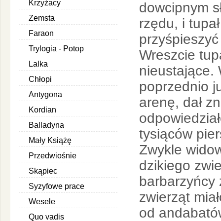
Krzyżacy
dowcipnym sł
Zemsta
rzędu, i tupał
Faraon
przyśpieszyć
Trylogia - Potop
Wreszcie tup
Lalka
nieustające.
Chłopi
poprzednio j
Antygona
arenę, dał zn
Kordian
odpowiedzia
Balladyna
tysiąców pier
Mały Książę
Zwykle widow
Przedwiośnie
dzikiego zwie
Skąpiec
barbarzyńcy 
Syzyfowe prace
zwierząt mia
Wesele
od andabatów
Quo vadis