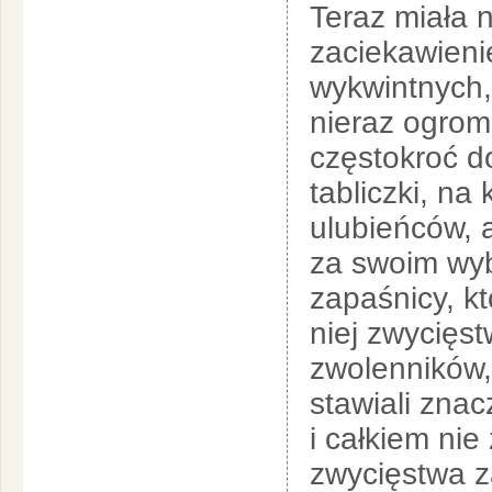
Teraz miała 
zaciekawienie
wykwintnych, 
nieraz ogrom
częstokroć do
tabliczki, na
ulubieńców, a
za swoim wyb
zapaśnicy, kt
niej zwycięst
zwolenników, 
stawiali zna
i całkiem nie
zwycięstwa z