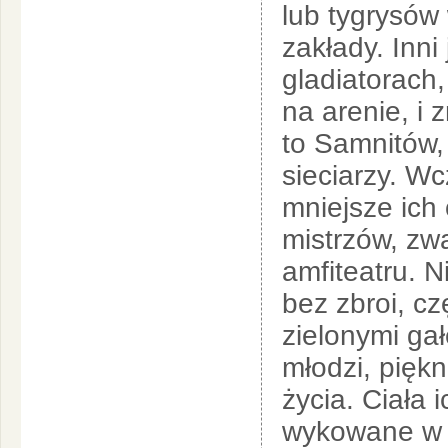
lub tygrysów 
zakłady. Inni
gladiatorach,
na arenie, i 
to Samnitów, 
sieciarzy. W
mniejsze ich
mistrzów, zw
amfiteatru. N
bez zbroi, cz
zielonymi gał
młodzi, piękn
życia. Ciała 
wykowane w 