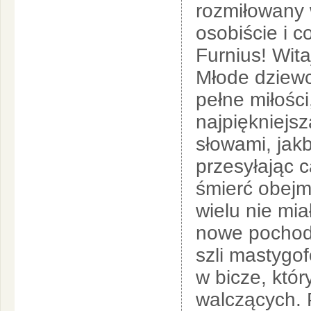
rozmiłowany 
osobiście i co
Furnius! Wita
Młode dziewc
pełne miłości
najpiękniejsz
słowami, jakb
przesyłając c
śmierć obejm
wielu nie mia
nowe pochody
szli mastygof
w bicze, któ
walczących. 