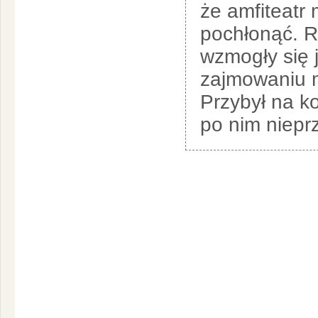
że amfiteatr
pochłonąć. R
wzmogły się 
zajmowaniu mi
Przybył na ko
po nim niep