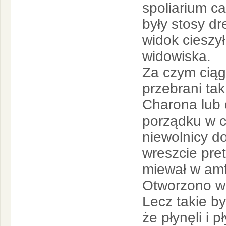
spoliarium c
były stosy d
widok cieszył
widowiska.
Za czym ciągn
przebrani ta
Charona lub 
porządku w c
niewolnicy d
wreszcie pre
miewał w amf
Otworzono wr
Lecz takie b
że płynęli i 