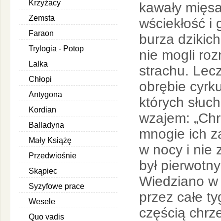
Krzyżacy
kawały mięsa
Zemsta
wściekłość i 
Faraon
burza dzikich
Trylogia - Potop
nie mogli roz
Lalka
strachu. Lec
Chłopi
obrębie cyrk
Antygona
których słuc
Kordian
wzajem: „Chrz
Balladyna
mnogie ich z
Mały Książę
w nocy i nie 
Przedwiośnie
był pierwotny
Skąpiec
Wiedziano w 
Syzyfowe prace
przez całe ty
Wesele
częścią chrz
Quo vadis