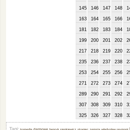
145
146
147
148
1
163
164
165
166
1
181
182
183
184
1
199
200
201
202
2
217
218
219
220
2
235
236
237
238
2
253
254
255
256
2
271
272
273
274
2
289
290
291
292
2
307
308
309
310
3
325
326
327
328
3
Tagi:
darmowe
komedia
henryk sienkiewicz
skąpiec
zemsta
władysław reymont