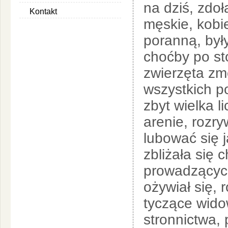
na dziś, zdo
Kontakt
męskie, kobi
poranną, były
choćby po sto
zwierzęta zmę
wszystkich po
zbyt wielka l
arenie, rozr
lubować się 
zbliżała się 
prowadzących
ożywiał się, 
tyczące wido
stronnictwa,