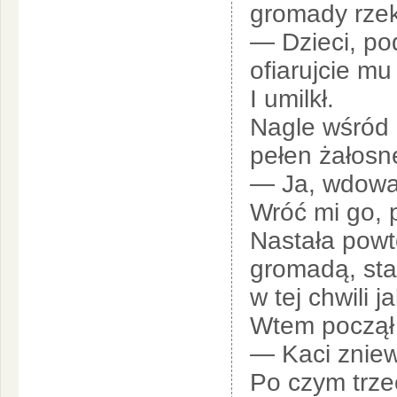
gromady rzek
— Dzieci, po
ofiarujcie mu
I umilkł.
Nagle wśród 
pełen żałosne
— Ja, wdowa,
Wróć mi go, 
Nastała powtó
gromadą, star
w tej chwili 
Wtem począł 
— Kaci zniewa
Po czym trzec