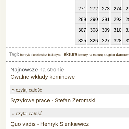
271
272
273
274
2
289
290
291
292
2
307
308
309
310
3
325
326
327
328
3
lektura
Tagi:
darmow
henryk sienkiewicz
balladyna
lektury na maturę
skąpiec
Najnowsze na stronie
Owalne wkłady kominowe
» czytaj całość
Syzyfowe prace - Stefan Żeromski
» czytaj całość
Quo vadis - Henryk Sienkiewicz