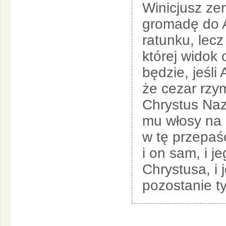
Winicjusz ze
gromadę do A
ratunku, lecz
której widok 
będzie, jeśli
że cezar rzym
Chrystus Naz
mu włosy na 
w tę przepaść
i on sam, i je
Chrystusa, i 
pozostanie t