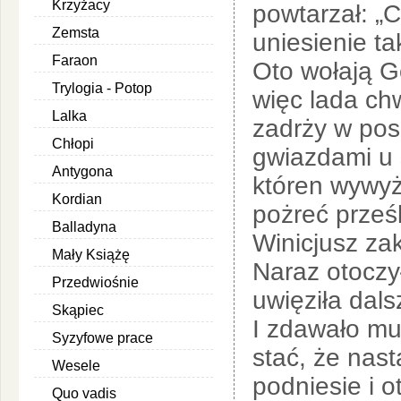
Krzyżacy
powtarzał: „C
Zemsta
uniesienie ta
Faraon
Oto wołają Go
Trylogia - Potop
więc lada chw
Lalka
zadrży w pos
Chłopi
gwiazdami u s
Antygona
któren wywyż
Kordian
pożreć prze
Balladyna
Winicjusz zak
Mały Książę
Naraz otoczy
Przedwiośnie
uwięziła dal
Skąpiec
I zdawało mu
Syzyfowe prace
stać, że nast
Wesele
podniesie i o
Quo vadis