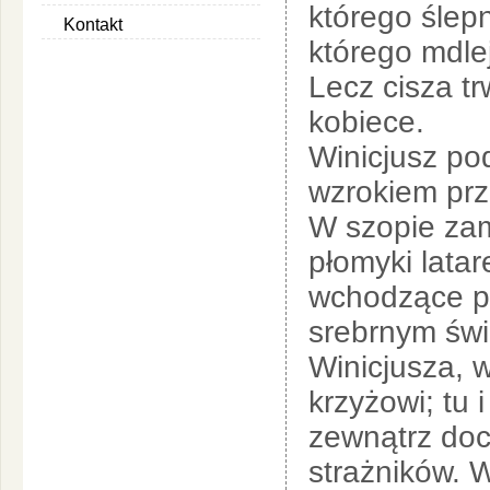
którego ślepn
Kontakt
którego mdle
Lecz cisza tr
kobiece.
Winicjusz pod
wzrokiem prz
W szopie zam
płomyki latar
wchodzące pr
srebrnym świ
Winicjusza, w
krzyżowi; tu 
zewnątrz doc
strażników. W