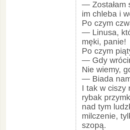
— Zostałam s
im chleba i 
Po czym czwa
— Linusa, któ
męki, panie!
Po czym piąt
— Gdy wróci
Nie wiemy, gd
— Biada nam!
I tak w ciszy
rybak przymkn
nad tym ludz
milczenie, ty
szopą.