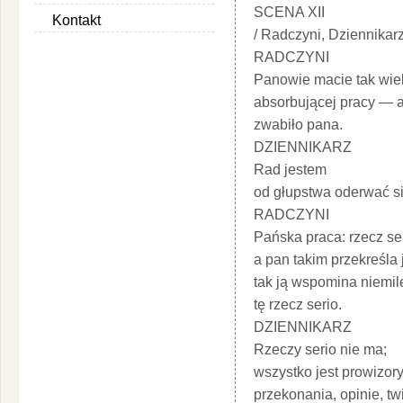
SCENA XII
Kontakt
/ Radczyni, Dziennikarz
RADCZYNI
Panowie macie tak wie
absorbującej pracy — 
zwabiło pana.
DZIENNIKARZ
Rad jestem
od głupstwa oderwać si
RADCZYNI
Pańska praca: rzecz ser
a pan takim przekreśla 
tak ją wspomina niemil
tę rzecz serio.
DZIENNIKARZ
Rzeczy serio nie ma;
wszystko jest prowizor
przekonania, opinie, tw