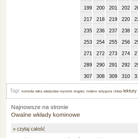
199
200
201
202
2
217
218
219
220
2
235
236
237
238
2
253
254
255
256
2
271
272
273
274
2
289
290
291
292
2
307
308
309
310
3
Tagi:
lektury
komedia
lalka
władysław reymont
skąpiec
moliere
antygona
chłopi
Najnowsze na stronie
Owalne wkłady kominowe
» czytaj całość