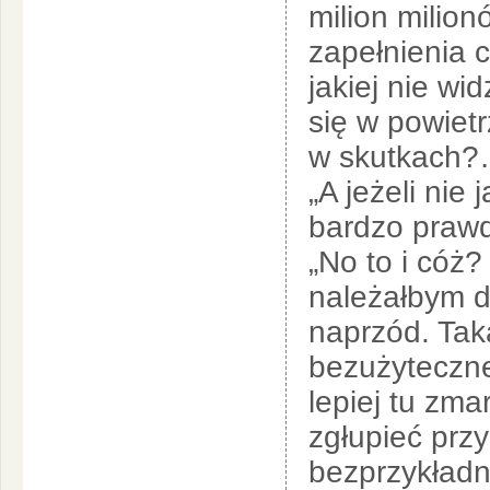
milion milion
zapełnienia 
jakiej nie w
się w powiet
w skutkach
„A jeżeli nie 
bardzo praw
„No to i cóż
należałbym d
naprzód. Tak
bezużyteczne
lepiej tu zm
zgłupieć przy
bezprzykład