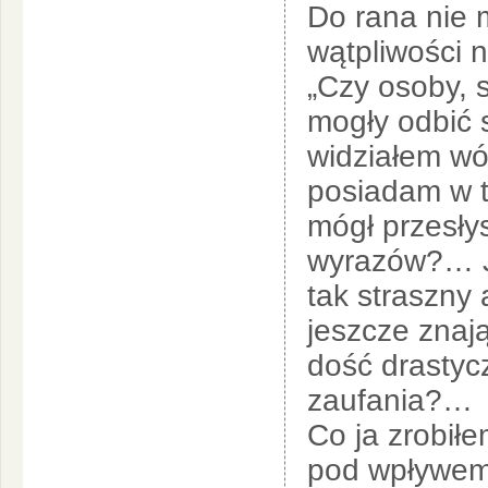
Do rana nie m
wątpliwości n
„Czy osoby, 
mogły odbić s
widziałem wó
posiadam w t
mógł przesły
wyrazów?… Ja
tak straszny
jeszcze znaj
dość drastyc
zaufania?…
Co ja zrobiłe
pod wpływem 