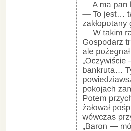
— A ma pan 
— To jest… 
zakłopotany 
— W takim ra
Gospodarz tr
ale pożegnał
„Oczywiście 
bankruta… T
powiedziaws
pokojach zam
Potem przych
żałował pośp
wówczas przy
„Baron — mów