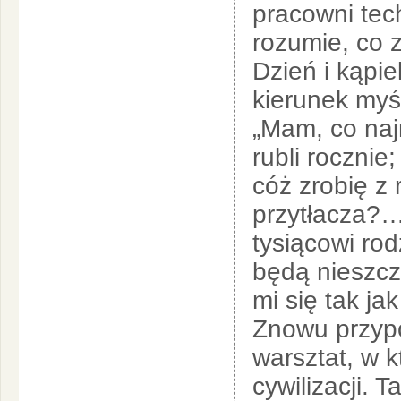
pracowni tec
rozumie, co 
Dzień i kąpi
kierunek myś
„Mam, co najm
rubli rocznie
cóż zrobię z 
przytłacza?…
tysiącowi rod
będą nieszcz
mi się tak j
Znowu przypo
warsztat, w 
cywilizacji. 