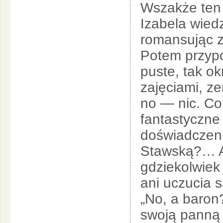
Wszakże ten 
Izabela wiedz
romansując 
Potem przypo
puste, tak o
zajęciami, ze
no — nic. Co
fantastyczne
doświadczeni
Stawską?… Al
gdziekolwiek 
ani uczucia 
„No, a baron
swoją panną 