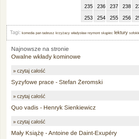
235
236
237
238
2
253
254
255
256
2
Tagi:
lektury
komedia
pan tadeusz
krzyżacy
władysław reymont
skąpiec
sofokl
Najnowsze na stronie
Owalne wkłady kominowe
» czytaj całość
Syzyfowe prace - Stefan Żeromski
» czytaj całość
Quo vadis - Henryk Sienkiewicz
» czytaj całość
Mały Książę - Antoine de Daint-Exupéry