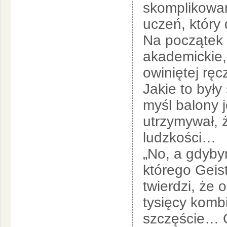
skomplikowany
uczeń, który
Na początek 
akademickie,
owiniętej rę
Jakie to był
myśl balony 
utrzymywał, 
ludzkości…
„No, a gdybym
którego Geis
twierdzi, że 
tysięcy kombi
szczęście… G