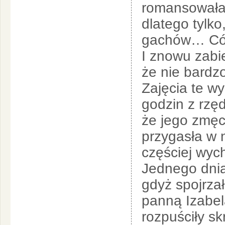
romansowała 
dlatego tylko
gachów… Cóż
I znowu zabie
że nie bardzo
Zajęcia te wy
godzin z rzęd
że jego zmę
przygasła w n
częściej wyc
Jednego dnia 
gdyż spojrzał
panną Izabel
rozpuściły sk