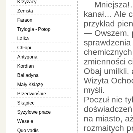
Krzyżacy
— Mniejsza!…
Zemsta
kanał… Ale c
Faraon
przykład pi
Trylogia - Potop
— Owszem, po
Lalka
sprawdzenia 
Chłopi
chemicznych, 
Antygona
zmienności c
Kordian
Obaj umilkli,
Balladyna
Wizyta Ochoc
Mały Książę
myśli.
Przedwiośnie
Poczuł nie t
Skąpiec
doświadczeń 
Syzyfowe prace
na miasto, aż
Wesele
rozmaitych p
Quo vadis