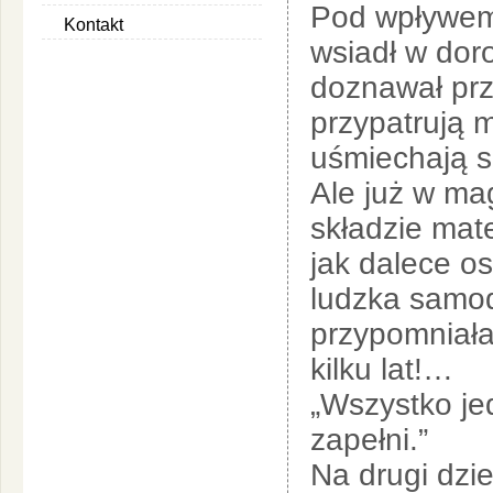
Pod wpływem 
Kontakt
wsiadł w doro
doznawał prz
przypatrują m
uśmiechają si
Ale już w mag
składzie mat
jak dalece os
ludzka samod
przypomniała
kilku lat!…
„Wszystko je
zapełni.”
Na drugi dzie