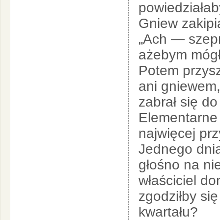
powiedziała
Gniew zakipi
„Ach — szepn
ażebym mógł 
Potem przysz
ani gniewem,
zabrał się do
Elementarne
najwięcej prz
Jednego dnia 
głośno na ni
właściciel do
zgodziłby si
kwartału?