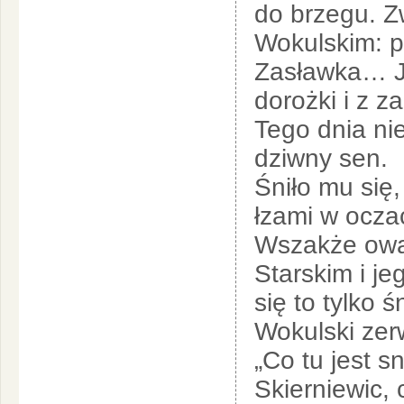
do brzegu. Z
Wokulskim: p
Zasławka… Ja
dorożki i z 
Tego dnia ni
dziwny sen.
Śniło mu się,
łzami w ocza
Wszakże owa
Starskim i j
się to tylko 
Wokulski zerwa
„Co tu jest 
Skierniewic, 