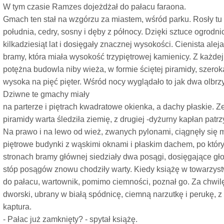
W tym czasie Ramzes dojeżdżał do pałacu faraona.
Gmach ten stał na wzgórzu za miastem, wśród parku. Rosły tu
południa, cedry, sosny i dęby z północy. Dzięki sztuce ogrodni
kilkadziesiąt lat i dosięgały znacznej wysokości. Cienista alej
bramy, która miała wysokość trzypiętrowej kamienicy. Z każdej
potężna budowla niby wieża, w formie ściętej piramidy, szerok
wysoka na pięć pięter. Wśród nocy wyglądało to jak dwa olbr
Dziwne te gmachy miały
na parterze i piętrach kwadratowe okienka, a dachy płaskie. Ze
piramidy warta śledziła ziemię, z drugiej -dyżurny kapłan patrz
Na prawo i na lewo od wież, zwanych pylonami, ciągnęły się mu
piętrowe budynki z wąskimi oknami i płaskim dachem, po któr
stronach bramy głównej siedziały dwa posągi, dosięgające gł
stóp posągów znowu chodziły warty. Kiedy książę w towarzystw
do pałacu, wartownik, pomimo ciemności, poznał go. Za chwil
dworski, ubrany w białą spódnicę, ciemną narzutkę i perukę, 
kaptura.
- Pałac już zamknięty? - spytał książę.