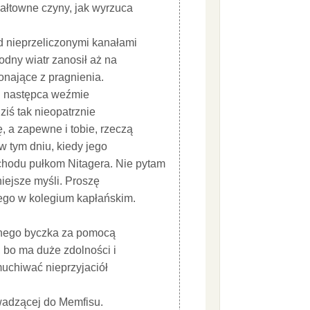
wałtowne czyny, jak wyrzuca
d nieprzeliczonymi kanałami
odny wiatr zanosił aż na
konające z pragnienia.
kąd następca weźmie
ziś tak nieopatrznie
, a zapewne i tobie, rzeczą
w tym dniu, kiedy jego
chodu pułkom Nitagera. Nie pytam
jniejsze myśli. Proszę
 tego w kolegium kapłańskim.
anego byczka za pomocą
, bo ma duże zdolności i
muchiwać nieprzyjaciół
owadzącej do Memfisu.