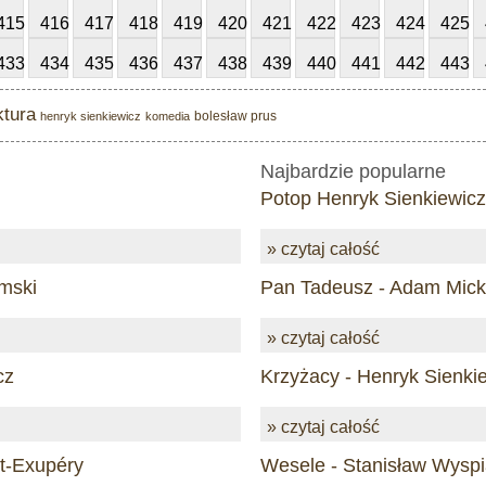
415
416
417
418
419
420
421
422
423
424
425
433
434
435
436
437
438
439
440
441
442
443
ktura
bolesław prus
henryk sienkiewicz
komedia
Najbardzie popularne
Potop Henryk Sienkiewicz
» czytaj całość
mski
Pan Tadeusz - Adam Mick
» czytaj całość
cz
Krzyżacy - Henryk Sienki
» czytaj całość
nt-Exupéry
Wesele - Stanisław Wyspi