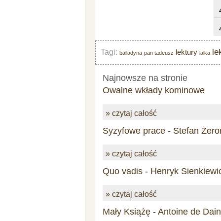
le
Tagi:
lektury
balladyna
pan tadeusz
lalka
Najnowsze na stronie
Owalne wkłady kominowe
» czytaj całość
Syzyfowe prace - Stefan Żero
» czytaj całość
Quo vadis - Henryk Sienkiewi
» czytaj całość
Mały Książę - Antoine de Dai