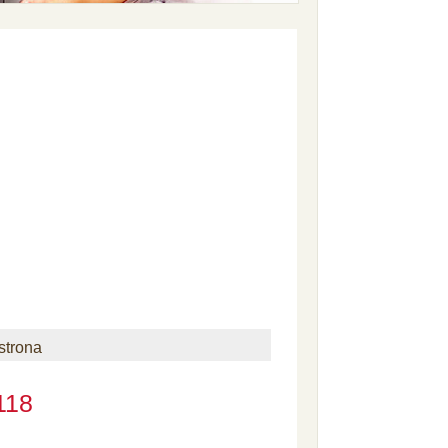
strona
118