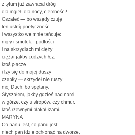
z tylum już zawracał dróg
dla mgieł, dla nocy, ciemności!
Oszaleć — bo wszędy czuję
ten ustrój poetyczności
i wszystko we mnie tańcuje:
mgły i smutek, i podłości —
i na skrzydłach mi cięży
ciężar jakby cudzych łez:
ktoś płacze
i łzy się do mojej duszy
czepiły — skrzydeł nie ruszy
mój Duch, bo spętany.
Słyszałem, jakby gdzieś nad nami
w górze, czy u stropów, czy chmur,
ktoś rzewnymi płakał łzami.
MARYNA
Co panu jest, co panu jest,
niech pan idzie ochłonąć na dworze,