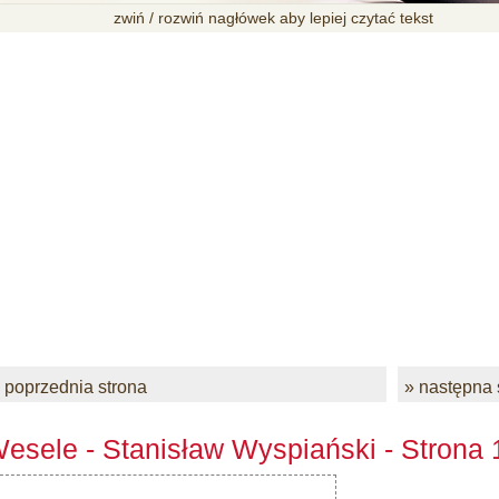
zwiń / rozwiń nagłówek aby lepiej czytać tekst
 poprzednia strona
» następna 
esele - Stanisław Wyspiański - Strona 