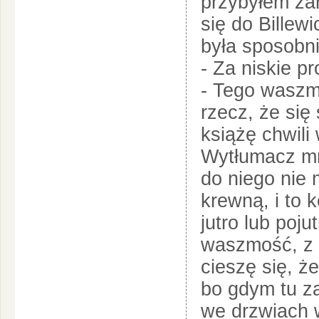
przybyłem zar
się do Billew
była sposobni
- Za niskie pr
- Tego waszm
rzecz, że się
książę chwili 
Wytłumacz mn
do niego nie 
krewną, i to 
jutro lub poj
waszmość, z 
cieszę się, ż
bo gdym tu z
we drzwiach w