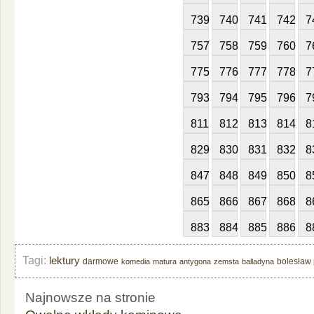
739
740
741
742
7
757
758
759
760
7
775
776
777
778
7
793
794
795
796
7
811
812
813
814
8
829
830
831
832
8
847
848
849
850
8
865
866
867
868
8
883
884
885
886
8
Tagi:
lektury
darmowe
bolesław 
komedia
matura
antygona
zemsta
balladyna
Najnowsze na stronie