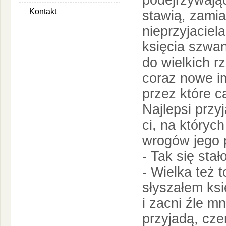
podejrzywając
Kontakt
stawią, zamia
nieprzyjaciela
księcia szwan
do wielkich r
coraz nowe i
przez które 
Najlepsi przyj
ci, na których
wrogów jego p
- Tak się sta
- Wielka też t
słyszałem ksi
i zacni źle m
przyjadą, cz