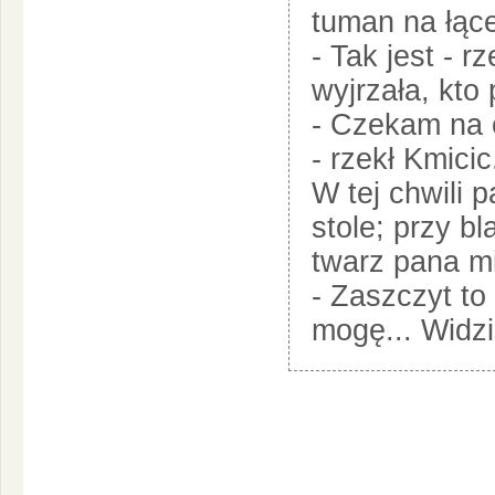
tuman na łąc
- Tak jest - r
wyjrzała, kto 
- Czekam na 
- rzekł Kmicic
W tej chwili p
stole; przy b
twarz pana m
- Zaszczyt to 
mogę... Widz