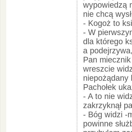
wypowiedzą mi
nie chcą wys
- Kogoż to ks
- W pierwszy
dla którego k
a podejrzywa, 
Pan miecznik
wreszcie wid
niepożądany k
Pachołek uka
- A to nie wid
zakrzyknął pa
- Bóg widzi -
powinne służ