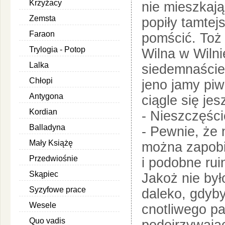
Krzyżacy
nie mieszkają
Zemsta
popiły tamtej
Faraon
pomścić. Toż
Trylogia - Potop
Wilna w Wilni
Lalka
siedemnaście 
Chłopi
jeno jamy piw
Antygona
ciągle się jes
Kordian
- Nieszczęści
Balladyna
- Pewnie, że 
Mały Książę
można zapobie
Przedwiośnie
i podobne ruin
Skąpiec
Jakoż nie był
Syzyfowe prace
daleko, gdyby
Wesele
cnotliwego pa
Quo vadis