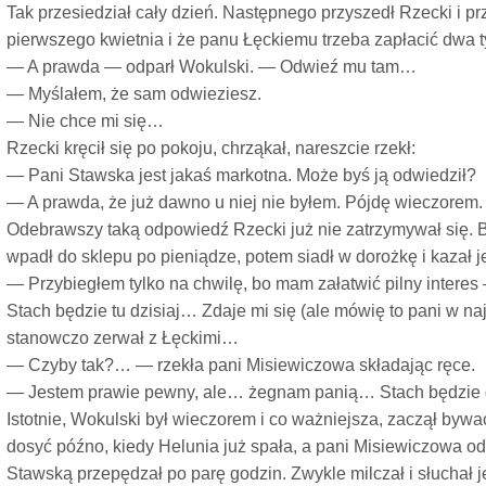
Tak przesiedział cały dzień. Następnego przyszedł Rzecki i pr
pierwszego kwietnia i że panu Łęckiemu trzeba zapłacić dwa ty
— A prawda — odparł Wokulski. — Odwieź mu tam…
— Myślałem, że sam odwieziesz.
— Nie chce mi się…
Rzecki kręcił się po pokoju, chrząkał, nareszcie rzekł:
— Pani Stawska jest jakaś markotna. Może byś ją odwiedził?
— A prawda, że już dawno u niej nie byłem. Pójdę wieczorem.
Odebrawszy taką odpowiedź Rzecki już nie zatrzymywał się. 
wpadł do sklepu po pieniądze, potem siadł w dorożkę i kazał 
— Przybiegłem tylko na chwilę, bo mam załatwić pilny intere
Stach będzie tu dzisiaj… Zdaje mi się (ale mówię to pani w na
stanowczo zerwał z Łęckimi…
— Czyby tak?… — rzekła pani Misiewiczowa składając ręce.
— Jestem prawie pewny, ale… żegnam panią… Stach będzie
Istotnie, Wokulski był wieczorem i co ważniejsza, zaczął byw
dosyć późno, kiedy Helunia już spała, a pani Misiewiczowa od
Stawską przepędzał po parę godzin. Zwykle milczał i słuchał 