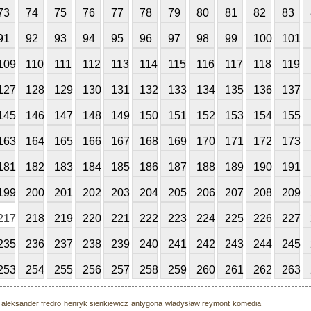
73
74
75
76
77
78
79
80
81
82
83
91
92
93
94
95
96
97
98
99
100
101
109
110
111
112
113
114
115
116
117
118
119
127
128
129
130
131
132
133
134
135
136
137
145
146
147
148
149
150
151
152
153
154
155
163
164
165
166
167
168
169
170
171
172
173
181
182
183
184
185
186
187
188
189
190
191
199
200
201
202
203
204
205
206
207
208
209
217
218
219
220
221
222
223
224
225
226
227
235
236
237
238
239
240
241
242
243
244
245
253
254
255
256
257
258
259
260
261
262
263
aleksander fredro
henryk sienkiewicz
antygona
władysław reymont
komedia