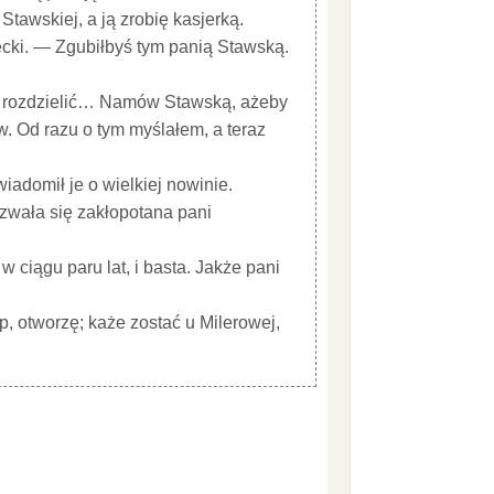
awskiej, a ją zrobię kasjerką.
cki. — Zgubiłbyś tym panią Stawską.
 je rozdzielić… Namów Stawską, ażeby
w. Od razu o tym myślałem, a teraz
wiadomił je o wielkiej nowinie.
wała się zakłopotana pani
 ciągu paru lat, i basta. Jakże pani
p, otworzę; każe zostać u Milerowej,