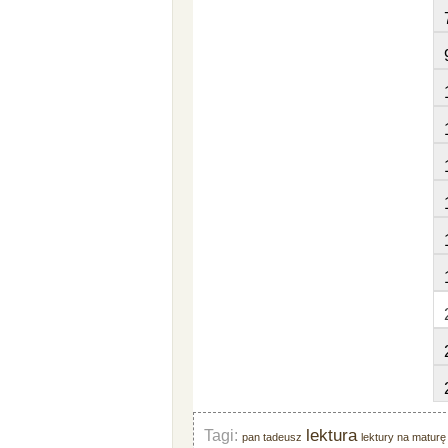
lektura
Tagi:
pan tadeusz
lektury na maturę