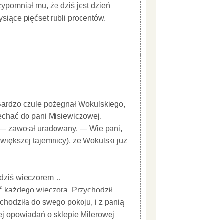
zypomniał mu, że dziś jest dzień
siące pięćset rubli procentów.
Bardzo czule pożegnał Wokulskiego,
jechać do pani Misiewiczowej.
s — zawołał uradowany. — Wie pani,
jwiększej tajemnicy), że Wokulski już
 dziś wieczorem…
ać każdego wieczora. Przychodził
chodziła do swego pokoju, i z panią
jej opowiadań o sklepie Milerowej