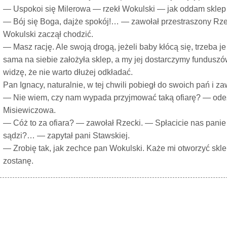
— Uspokoi się Milerowa — rzekł Wokulski — jak oddam sklep St
— Bój się Boga, dajże spokój!… — zawołał przestraszony Rze
Wokulski zaczął chodzić.
— Masz rację. Ale swoją drogą, jeżeli baby kłócą się, trzeba
sama na siebie założyła sklep, a my jej dostarczymy funduszó
widzę, że nie warto dłużej odkładać.
Pan Ignacy, naturalnie, w tej chwili pobiegł do swoich pań i za
— Nie wiem, czy nam wypada przyjmować taką ofiarę? — odez
Misiewiczowa.
— Cóż to za ofiara? — zawołał Rzecki. — Spłacicie nas panie w
sądzi?… — zapytał pani Stawskiej.
— Zrobię tak, jak zechce pan Wokulski. Każe mi otworzyć skle
zostanę.