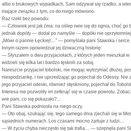
albo o brukowych wypadkach. Sam odzywał się rzadko, a wte
mające związku z tym, co do niego mówiono.
Raz rzekł bez powodu:
— Człowiek jest jak ćma: na oślep rwie się do ognia, choć go bo
jednak dopóty — dodał po namyśle — dopóki nie oprzytomnieje
„Mówi o pannie Łęckiej!…” — pomyślała pani Stawska i serce j
Innym razem opowiedział jej dziwaczną historię:
— Słyszałem o dwu przyjaciołach, z których jeden mieszkał w 
widzieli się kilka lat i bardzo tęsknili za sobą.
Nareszcie przyjaciel tobolski, nie mogąc wytrzymać dłużej, p
niespodziankę, i nie uprzedzając go pojechał do Odessy. Nie
jego przyjaciel odeski, również stęskniony, pojechał do Tobo
Interesa nie pozwoliły im zetknąć się w czasie powrotu. Zobaczy
wie pani, co się pokazało?…
Pani Stawska podniosła na niego oczy.
— Oto obaj, szukając się, tego samego dnia zjechali się w Mo
sąsiednich numerach. Los czasami mocno żartuje z ludzi…
— W życiu chyba nieczęsto się tak trafia… — szepnęła pani S