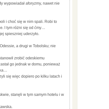
dy wypowiadał aforyzmy, nawet nie
li i choć się w nim spali. Robi to
. I tym różni się od ćmy…
ej spieszniej uderzyło.
Odessie, a drugi w Tobolsku; nie
ostanowił zrobić odeskiemu
 zastał go jednak w domu, ponieważ
lska…
li się więc dopiero po kilku latach i
skwie, stanęli w tym samym hotelu i w
tawska.