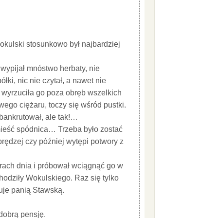
ulski stosunkowo był najbardziej
o wypijał mnóstwo herbaty, nie
łki, nic nie czytał, a nawet nie
, wyrzuciła go poza obręb wszelkich
wego ciężaru, toczy się wśród pustki.
bankrutował, ale tak!…
ieść spódnica… Trzeba było zostać
prędzej czy później wytępi potwory z
orach dnia i próbował wciągnąć go w
chodziły Wokulskiego. Raz się tylko
uje panią Stawską.
dobrą pensję.