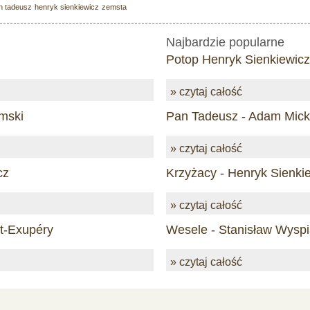
n tadeusz
henryk sienkiewicz
zemsta
Najbardzie popularne
Potop Henryk Sienkiewicz
» czytaj całość
mski
Pan Tadeusz - Adam Mick
» czytaj całość
cz
Krzyżacy - Henryk Sienki
» czytaj całość
nt-Exupéry
Wesele - Stanisław Wyspi
» czytaj całość