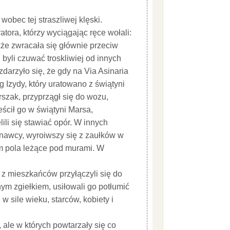
 wobec tej straszliwej klęski.
tora, którzy wyciągając ręce wołali:
kże zwracała się głównie przeciw
byli czuwać troskliwiej od innych
zdarzyło się, że gdy na Via Asinaria
Izydy, który uratowano z świątyni
rszak, przyprzągł się do wozu,
ścił go w świątyni Marsa,
li się stawiać opór. W innych
nawcy, wyroiwszy się z zaułków w
em pola leżące pod murami. W
i z mieszkańców przyłączyli się do
nym zgiełkiem, usiłowali go potłumić
sile wieku, starców, kobiety i
 ale w których powtarzały się co