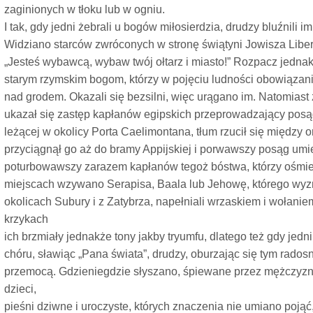
zaginionych w tłoku lub w ogniu.
I tak, gdy jedni żebrali u bogów miłosierdzia, drudzy bluźnili im
Widziano starców zwróconych w stronę świątyni Jowisza Libera
„Jesteś wybawcą, wybaw twój ołtarz i miasto!” Rozpacz jedna
starym rzymskim bogom, którzy w pojęciu ludności obowiązani 
nad grodem. Okazali się bezsilni, więc urągano im. Natomiast 
ukazał się zastęp kapłanów egipskich przeprowadzający posąg 
leżącej w okolicy Porta Caelimontana, tłum rzucił się między o
przyciągnął go aż do bramy Appijskiej i porwawszy posąg umie
poturbowawszy zarazem kapłanów tegoż bóstwa, którzy ośmieli
miejscach wzywano Serapisa, Baala lub Jehowę, którego wyz
okolicach Subury i z Zatybrza, napełniali wrzaskiem i wołani
krzykach
ich brzmiały jednakże tony jakby tryumfu, dlatego też gdy jedn
chóru, sławiąc „Pana świata”, drudzy, oburzając się tym rados
przemocą. Gdzieniegdzie słyszano, śpiewane przez mężczyzn w 
dzieci,
pieśni dziwne i uroczyste, których znaczenia nie umiano pojąć,