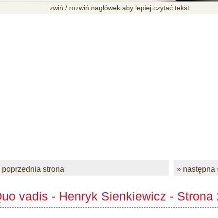
zwiń / rozwiń nagłówek aby lepiej czytać tekst
 poprzednia strona
» następna 
uo vadis - Henryk Sienkiewicz - Strona