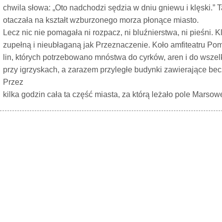
chwila słowa: „Oto nadchodzi sędzia w dniu gniewu i klęski.” T
otaczała na kształt wzburzonego morza płonące miasto.
Lecz nic nie pomagała ni rozpacz, ni bluźnierstwa, ni pieśni. 
zupełną i nieubłaganą jak Przeznaczenie. Koło amfiteatru Pomp
lin, których potrzebowano mnóstwa do cyrków, aren i do wsz
przy igrzyskach, a zarazem przyległe budynki zawierające bec
Przez
kilka godzin cała ta część miasta, za którą leżało pole Marsow