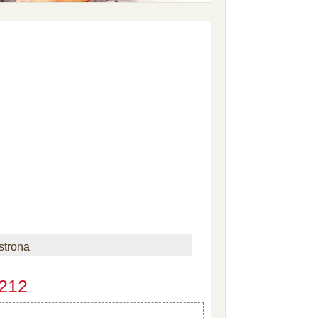
strona
 212