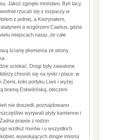
niu. Jakoż zginęło mnóstwo. Byli tacy,
owolnie rzucali się z rozpaczy w
tolem z jednej, a Kwirynałem,
 Palatynem a wzgórzem Caelius, gdzie
wielu miejscach naraz, że całe
 nową ścianę płomienia ze strony
ka.
dzie uciekać. Drogi były zawalone
órzy chronili się na rynki i place, w
 Ziemi, koło portyku Liwii i wyżej
rą bramą Eskwilińską, otoczeni
mień nie doszedł, poznajdowano
ieszczęśliwi wyrywali płyty kamienne i
 Żadna prawie z rodzin
tego wzdłuż murów i u wszystkich
 kobiet, wywołujących drogie imiona