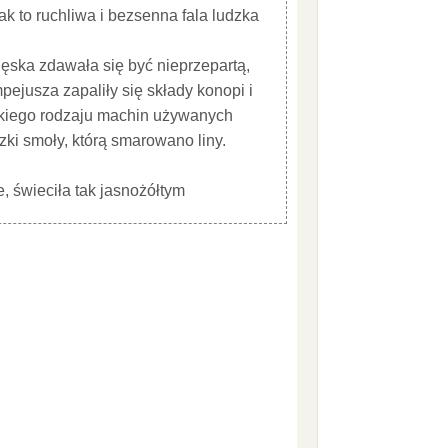
ak to ruchliwa i bezsenna fala ludzka
Klęska zdawała się być nieprzepartą,
ejusza zapaliły się składy konopi i
elkiego rodzaju machin używanych
zki smoły, którą smarowano liny.
e, świeciła tak jasnożółtym