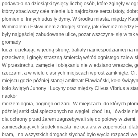
podawała na dziesiątki tysięcy liczbę osób, które zginęły w og
którzy straciwszy całe mienie lub najdroższe sercu istoty, dobr
płomienie. Innych udusiły dymy. W środku miasta, między Kapi
Wiminalem i Eskwilinem z drugiej strony, jak również między
były najgęściej zabudowane ulice, pożar wszczynał się w tak 
gromady
ludzi, uciekając w jedną stronę, trafiały najniespodzianiej na
przeciwnej i ginęły straszną śmiercią wśród ognistego zalewis
W przestrachu, zamęcie i obłąkaniu nie wiedziano wreszcie, g
rzeczami, a w wielu ciasnych miejscach wprost zamknięte. Ci, kt
miejscu gdzie później stanął amfiteatr Flawiański, koło świątyni
koło świątyń Junony i Lucyny oraz między Clivus Vibrius a sta
naokół
morzem ognia, poginęli od żaru. W miejscach, do których pło
później setki ciał spieczonych na węgiel, choć i tu, i ówdzie n
dla ochrony przed żarem zagrzebywali się do połowy w ziemi.
zamieszkujących środek miasta nie ocalała w zupełności, dla
bram, i na wszystkich drogach słychać było wycia rozpaczliwe