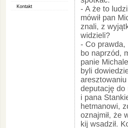
spotkać.
Kontakt
- A że to lud
mówił pan Mic
znali, z wyją
widzieli?
- Co prawda, 
bo naprzód, m
panie Michale
byli dowiedzi
aresztowaniu
deputację do 
i pana Stanki
hetmanowi, zd
oznajmił, że 
kij wsadził. K