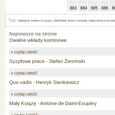
883
884
885
886
8
Tagi:
darmowe
balladyna
moliere
krzyżacy
faraon
komedia
chłopi
lektura na mat
Najnowsze na stronie
Owalne wkłady kominowe
» czytaj całość
Syzyfowe prace - Stefan Żeromski
» czytaj całość
Quo vadis - Henryk Sienkiewicz
» czytaj całość
Mały Książę - Antoine de Daint-Exupéry