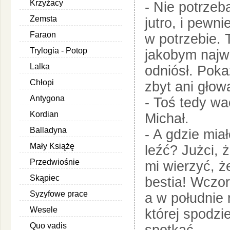
Krzyżacy
- Nie potrzeb
Zemsta
jutro, i pewni
Faraon
w potrzebie. 
Trylogia - Potop
jakobym najwa
Lalka
odniósł. Poka
Chłopi
zbyt ani głowa
Antygona
- Toś tedy wa
Kordian
Michał.
Balladyna
- A gdzie mia
Mały Książę
leźć? Jużci, 
Przedwiośnie
mi wierzyć, ż
Skąpiec
bestia! Wczor
Syzyfowe prace
a w południe 
Wesele
której spodz
Quo vadis