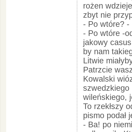
rożen wdzieje
zbyt nie przyp
- Po wtóre? - 
- Po wtóre -
jakowy casus 
by nam takieg
Litwie miałyb
Patrzcie wasz
Kowalski wió
szwedzkiego 
wileńskiego, j
To rzekłszy 
pismo podał j
- Ba! po niem