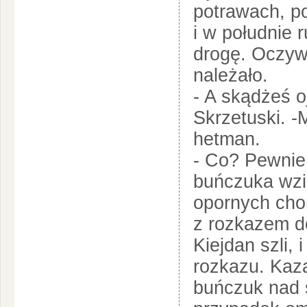
potrawach, po
i w południe 
drogę. Oczywi
należało.
- A skądżeś o
Skrzetuski. -
hetman.
- Co? Pewnie
buńczuka wzi
opornych cho
z rozkazem d
Kiejdan szli,
rozkazu. Kaz
buńczuk nad 