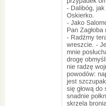
przypadek om
- Dalibóg, ja
Oskierko.
- Jako Salomo
Pan Zagłoba r
- Radźmy tera
wreszcie. - 
mnie posłucha
drogę obmyśli
nie radzę woj
powodów: nap
jest szczupak
się głową do 
snadnie połk
skrzela broni