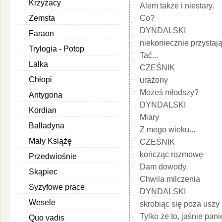
Krzyżacy
Alem także i niestary.
Zemsta
Co?
DYNDALSKI
Faraon
niekoniecznie przystaj
Trylogia - Potop
Tać...
Lalka
CZEŚNIK
Chłopi
urażony
Możeś młodszy?
Antygona
DYNDALSKI
Kordian
Miary
Balladyna
Z mego wieku...
Mały Książę
CZEŚNIK
kończąc rozmowę
Przedwiośnie
Dam dowody.
Skąpiec
Chwila milczenia
Syzyfowe prace
DYNDALSKI
Wesele
skrobiąc się poza uszy
Tylko że to, jaśnie pani
Quo vadis