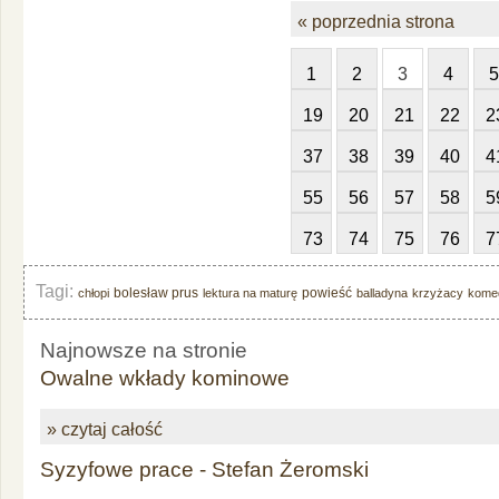
« poprzednia strona
1
2
3
4
5
19
20
21
22
2
37
38
39
40
4
55
56
57
58
5
73
74
75
76
7
Tagi:
bolesław prus
powieść
chłopi
lektura na maturę
balladyna
krzyżacy
kome
Najnowsze na stronie
Owalne wkłady kominowe
» czytaj całość
Syzyfowe prace - Stefan Żeromski