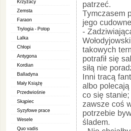
Krzyżacy
patrzeć.
Zemsta
Tymczasem pu
Faraon
jego cudowne
Trylogia - Potop
- Zadziwiająca
Lalka
Wołodyjowski
Chłopi
takowych term
Antygona
potrafił się 
Kordian
siłą nie porad
Balladyna
Inni tracą fa
Mały Książę
albo polecają
Przedwiośnie
co się stanie
Skąpiec
zawsze coś w
Syzyfowe prace
potrzebie bywa
Wesele
śladem.
Quo vadis