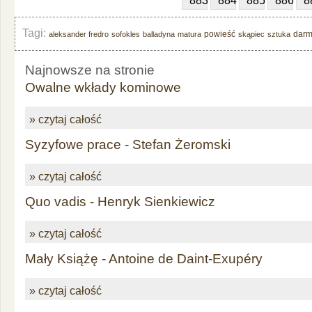
883
884
885
886
8
Tagi:
powieść
dar
aleksander fredro
sofokles
balladyna
matura
skąpiec
sztuka
Najnowsze na stronie
Owalne wkłady kominowe
» czytaj całość
Syzyfowe prace - Stefan Żeromski
» czytaj całość
Quo vadis - Henryk Sienkiewicz
» czytaj całość
Mały Książę - Antoine de Daint-Exupéry
» czytaj całość