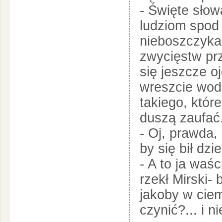
- Święte słow
ludziom spod 
nieboszczyka
zwycięstw prz
się jeszcze o
wreszcie wodz
takiego, któr
duszą zaufać
- Oj, prawda,
by się bił dzie
- A to ja waś
rzekł Mirski-
jakoby w ciem
czynić?... i 