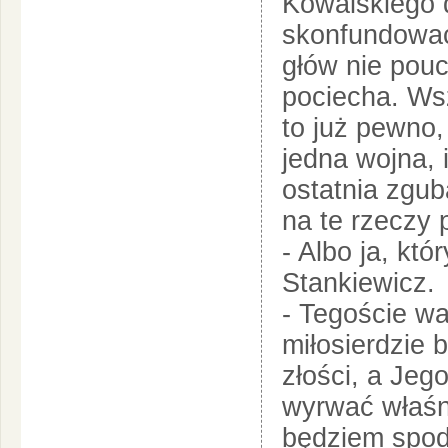
Kowalskiego 
skonfundować
głów nie pouci
pociecha. Wsz
to już pewno,
jedna wojna, 
ostatnia zgub
na te rzeczy 
- Albo ja, któ
Stankiewicz.
- Tegoście w
miłosierdzie 
złości, a Je
wyrwać właśni
będziem spod