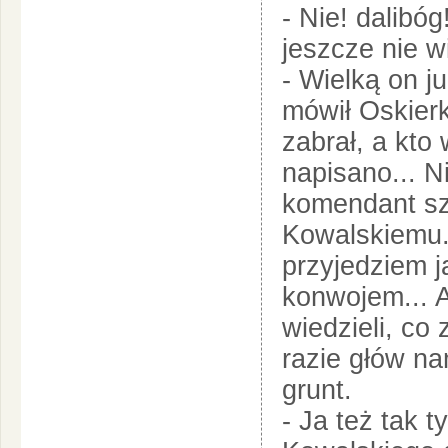
- Nie! dalibó
jeszcze nie w
- Wielką on j
mówił Oskierk
zabrał, a kto
napisano... Ni
komendant sz
Kowalskiemu.
przyjedziem 
konwojem... A
wiedzieli, co
razie głów na
grunt.
- Ja też tak 