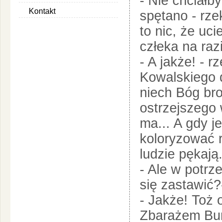
- Nie chciałb
Kontakt
spętano - rze
to nic, że uc
człeka na razi
- A jakże! - r
Kowalskiego 
niech Bóg bro
ostrzejszego 
ma... A gdy j
koloryzować 
ludzie pękają.
- Ale w potrz
się zastawić?
- Jakże! Toż 
Zbarażem Bur