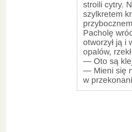
stroili cytry
szylkretem k
przybocznemu
Pacholę wróc
otworzył ją i
opalów, rzekł
— Oto są kle
— Mieni się 
w przekonaniu