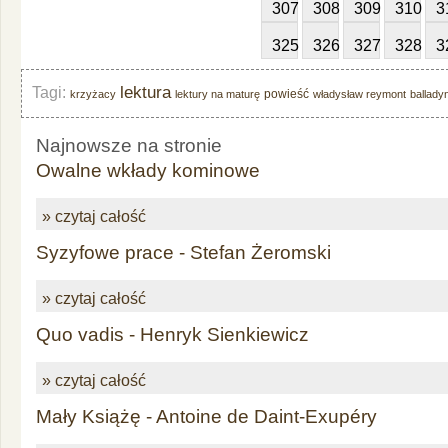
307
308
309
310
3
325
326
327
328
3
lektura
Tagi:
powieść
krzyżacy
lektury na maturę
władysław reymont
ballady
Najnowsze na stronie
Owalne wkłady kominowe
» czytaj całość
Syzyfowe prace - Stefan Żeromski
» czytaj całość
Quo vadis - Henryk Sienkiewicz
» czytaj całość
Mały Książę - Antoine de Daint-Exupéry