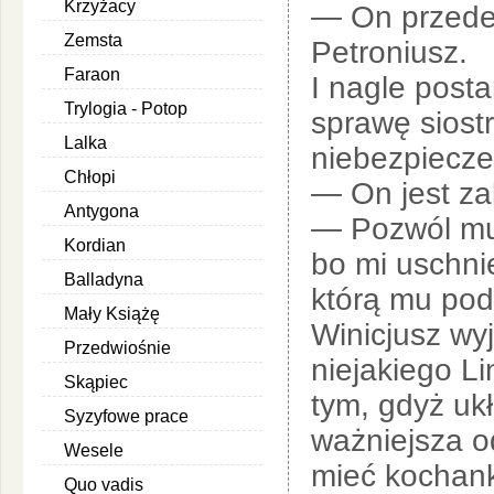
Krzyżacy
— On przede 
Zemsta
Petroniusz.
Faraon
I nagle post
Trylogia - Potop
sprawę siost
Lalka
niebezpiecze
Chłopi
— On jest za
Antygona
— Pozwól mu
Kordian
bo mi uschnie
Balladyna
którą mu pod
Mały Książę
Winicjusz wy
Przedwiośnie
niejakiego L
Skąpiec
tym, gdyż ukł
Syzyfowe prace
ważniejsza od
Wesele
mieć kochank
Quo vadis