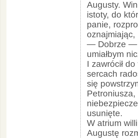
Augusty. Wini
istoty, do kt
panie, rozpr
oznajmiając,
— Dobrze — r
umiałbym ni
I zawrócił do 
sercach rado
się powstrzym
Petroniusza,
niebezpiecze
usunięte.
W atrium will
Augustę rozm