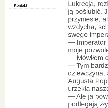
Lukrecja, roz
Kontakt
ją poślubić. 
przyniesie, a
wzdycha, sch
swego impera
— Imperator 
moje pozwol
— Mówiłem ci
— Tym bardzi
dziewczyna, 
Augusta Popp
urzekła nasz
— Ale ja pow
podlegają zł