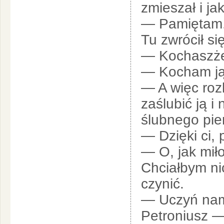
zmieszał i ja
— Pamiętam
Tu zwrócił si
— Kochaszże 
— Kocham ją,
— A więc roz
zaślubić ją i
ślubnego pier
— Dzięki ci, 
— O, jak miło
Chciałbym ni
czynić.
— Uczyń nam 
Petroniusz —