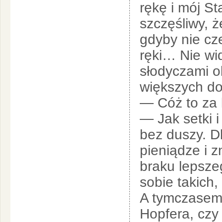
rękę i mój St
szczęśliwy, 
gdyby nie cze
ręki… Nie wi
słodyczami o
większych d
— Cóż to za 
— Jak setki i
bez duszy. Dl
pieniądze i z
braku lepsze
sobie takich,
A tymczasem
Hopfera, czy 