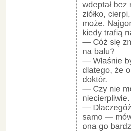
wdeptał bez 
ziółko, cierpi
może. Najgor
kiedy trafią 
— Cóż się zn
na balu?
— Właśnie był
dlatego, że o
doktór.
— Czy nie mó
niecierpliwie.
— Dlaczegóż 
samo — mówi 
ona go bardz