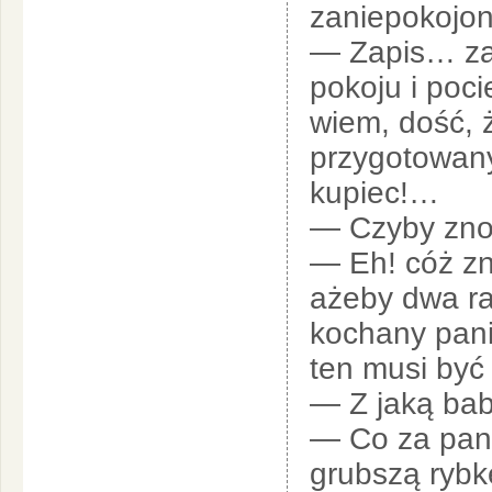
zaniepokojon
— Zapis… za
pokoju i poci
wiem, dość, 
przygotowany
kupiec!…
— Czyby zn
— Eh! cóż z
ażeby dwa ra
kochany pani
ten musi by
— Z jaką ba
— Co za pani
grubszą rybk