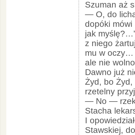
Szuman aż sk
— O, do lich
dopóki mówi 
jak myślę?…”
z niego żartu
mu w oczy… T
ale nie wol
Dawno już ni
Żyd, bo Żyd,
rzetelny przy
— No — rzekł
Stacha lekar
I opowiedzia
Stawskiej, d