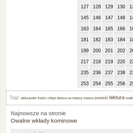
127
128
129
130
1
145
146
147
148
1
163
164
165
166
1
181
182
183
184
1
199
200
201
202
2
217
218
219
220
2
235
236
237
238
2
253
254
255
256
2
lektura
Tagi:
powieść
aleksander fredro
chłopi
lektura na maturę
matura
molie
Najnowsze na stronie
Owalne wkłady kominowe