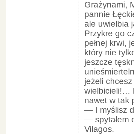
Grażynami, M
pannie Łęckie
ale uwielbia 
Przykre go c
pełnej krwi,
który nie tyl
jeszcze tęskn
unieśmiertel
jeżeli chces
wielbicieli!
nawet w tak 
— I myślisz 
— spytałem c
Vilagos.