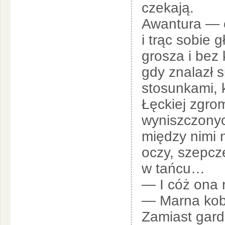
czekają.
Awantura — 
i trąc sobie
grosza i bez 
gdy znalazł s
stosunkami, 
Łęckiej zgrom
wyniszczonyc
między nimi 
oczy, szepcze
w tańcu…
— I cóż ona 
— Marna kobi
Zamiast gardz