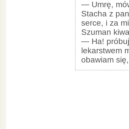
— Umrę, mówi
Stacha z pani
serce, i za m
Szuman kiwał
— Ha! próbuj
lekarstwem m
obawiam się,