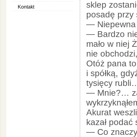
sklep zostan
Kontakt
posadę przy
— Niepewna t
— Bardzo ni
mało w niej 
nie obchodzi
Otóż pana to 
i spółką, gd
tysięcy rubli
— Mnie?… za
wykrzyknąłem
Akurat weszl
kazał podać
— Co znaczy 