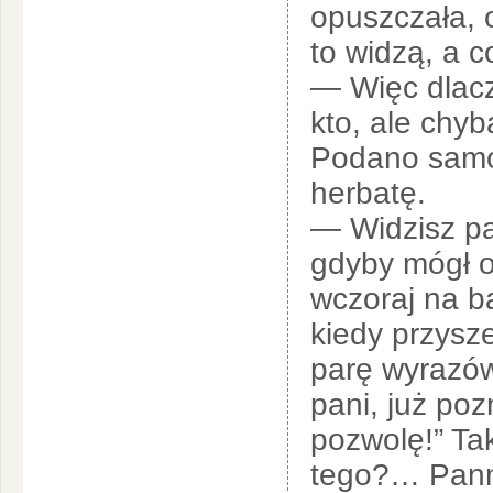
opuszczała, 
to widzą, a 
— Więc dlacze
kto, ale chyb
Podano samow
herbatę.
— Widzisz pa
gdyby mógł o
wczoraj na b
kiedy przysz
parę wyrazów
pani, już poz
pozwolę!” Tak
tego?… Panna