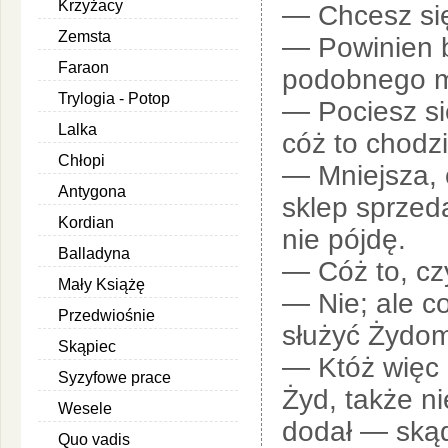
Krzyżacy
— Chcesz si
Zemsta
— Powinien b
Faraon
podobnego m
Trylogia - Potop
— Pociesz si
Lalka
cóż to chodz
Chłopi
— Mniejsza, 
Antygona
sklep sprzed
Kordian
nie pójdę.
Balladyna
— Cóż to, cz
Mały Książę
— Nie; ale c
Przedwiośnie
służyć Żydo
Skąpiec
— Któż więc 
Syzyfowe prace
Żyd, także ni
Wesele
dodał — skąd
Quo vadis