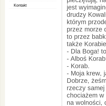
pieczętują, na
Kontakt
jest wyimagi
drudzy Kowals
którym przode
przez morze d
to przez babkę
także Korabie
- Dla Boga! 
- Alboś Kora
- Korab.
- Moja krew, 
Dobrze, żeśmy
rzeczy samej
chociażem w o
na wolności, 