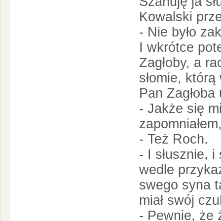
Szanuję ja słu
Kowalski prze
- Nie było za
I wkrótce pot
Zagłoby, a ra
słomie, którą
Pan Zagłoba u
- Jakże się mi
zapomniałem,
- Też Roch.
- I słusznie, 
wedle przyka
swego syna 
miał swój czu
- Pewnie, że 