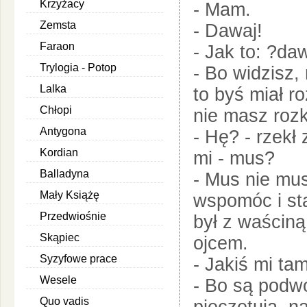
Krzyżacy
- Mam.
Zemsta
- Dawaj!
Faraon
- Jak to: ?da
Trylogia - Potop
- Bo widzisz,
Lalka
to byś miał r
Chłopi
nie masz roz
Antygona
- Hę? - rzekł
Kordian
mi - mus?
Balladyna
- Mus nie mus
Mały Książę
wspomóc i sta
Przedwiośnie
był z waściną
Skąpiec
ojcem.
Syzyfowe prace
- Jakiś mi t
Wesele
- Bo są podw
Quo vadis