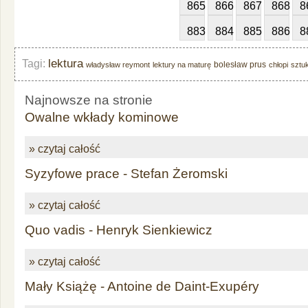
865
866
867
868
8
883
884
885
886
8
lektura
Tagi:
bolesław prus
władysław reymont
lektury na maturę
chłopi
sztu
Najnowsze na stronie
Owalne wkłady kominowe
» czytaj całość
Syzyfowe prace - Stefan Żeromski
» czytaj całość
Quo vadis - Henryk Sienkiewicz
» czytaj całość
Mały Książę - Antoine de Daint-Exupéry