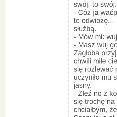
swój, to swój.
- Cóż ja waćp
to odwiozę...
służbą.
- Mów mi: wuj
- Masz wuj go
Zagłoba przyją
chwili miłe c
się rozlewać 
uczyniło mu s
jasny.
- Zleź no z k
się trochę n
chciałbym, że