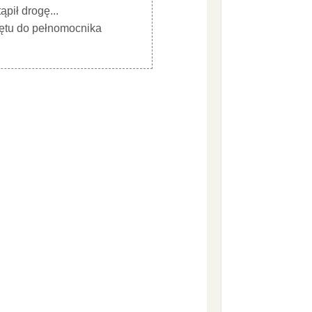
pił drogę...
rętu do pełnomocnika