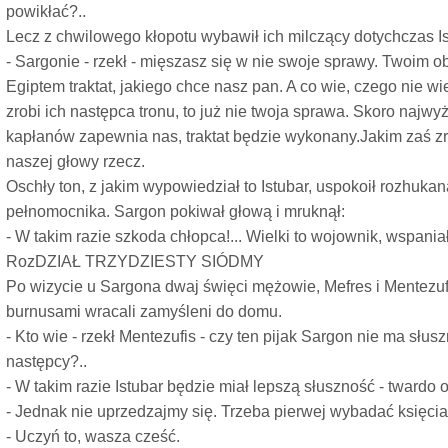
powikłać?..
Lecz z chwilowego kłopotu wybawił ich milczący dotychczas Is
- Sargonie - rzekł - mięszasz się w nie swoje sprawy. Twoim 
Egiptem traktat, jakiego chce nasz pan. A co wie, czego nie wie
zrobi ich następca tronu, to już nie twoja sprawa. Skoro najwy
kapłanów zapewnia nas, traktat będzie wykonany.Jakim zaś z
naszej głowy rzecz.
Oschły ton, z jakim wypowiedział to Istubar, uspokoił rozhuka
pełnomocnika. Sargon pokiwał głową i mruknął:
- W takim razie szkoda chłopca!... Wielki to wojownik, wspania
RozDZIAŁ TRZYDZIESTY SIÓDMY
Po wizycie u Sargona dwaj święci mężowie, Mefres i Mentezufi
burnusami wracali zamyśleni do domu.
- Kto wie - rzekł Mentezufis - czy ten pijak Sargon nie ma słu
następcy?..
- W takim razie Istubar będzie miał lepszą słuszność - twardo
- Jednak nie uprzedzajmy się. Trzeba pierwej wybadać księcia 
- Uczyń to, wasza cześć.