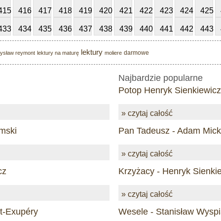
415
416
417
418
419
420
421
422
423
424
425
433
434
435
436
437
438
439
440
441
442
443
lektury
darmowe
ysław reymont
lektury na maturę
moliere
Najbardzie popularne
Potop Henryk Sienkiewicz
» czytaj całość
mski
Pan Tadeusz - Adam Mick
» czytaj całość
cz
Krzyżacy - Henryk Sienki
» czytaj całość
nt-Exupéry
Wesele - Stanisław Wyspi