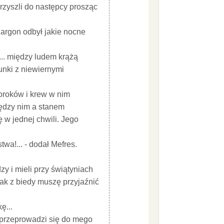
przyszli do następcy prosząc
Sargon odbył jakie nocne
e... między ludem krążą
sunki z niewiernymi
roroków i krew w nim
między nim a stanem
ę w jednej chwili. Jego
wa!... - dodał Mefres.
zy i mieli przy świątyniach
ak z biedy muszę przyjaźnić
ę...
 przeprowadzi się do mego