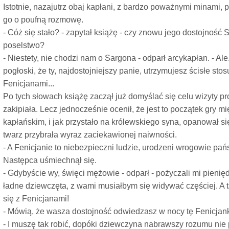
Istotnie, nazajutrz obaj kapłani, z bardzo poważnymi minami, 
go o poufną rozmowę.
- Cóż się stało? - zapytał książę - czy znowu jego dostojność 
poselstwo?
- Niestety, nie chodzi nam o Sargona - odparł arcykapłan. - Al
pogłoski, że ty, najdostojniejszy panie, utrzymujesz ścisłe sto
Fenicjanami...
Po tych słowach książę zaczął już domyślać się celu wizyty p
zakipiała. Lecz jednocześnie ocenił, że jest to początek gry 
kapłańskim, i jak przystało na królewskiego syna, opanował si
twarz przybrała wyraz zaciekawionej naiwności.
- A Fenicjanie to niebezpieczni ludzie, urodzeni wrogowie państ
Następca uśmiechnął się.
- Gdybyście wy, święci mężowie - odparł - pożyczali mi pienięd
ładne dziewczęta, z wami musiałbym się widywać częściej. A t
się z Fenicjanami!
- Mówią, że wasza dostojność odwiedzasz w nocy tę Fenicjank
- I muszę tak robić, dopóki dziewczyna nabrawszy rozumu nie