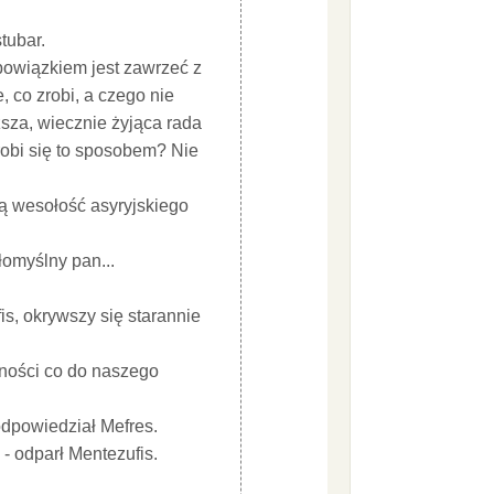
tubar.
obowiązkiem jest zawrzeć z
, co zrobi, a czego nie
ższa, wiecznie żyjąca rada
robi się to sposobem? Nie
ną wesołość asyryjskiego
łomyślny pan...
s, okrywszy się starannie
szności co do naszego
 odpowiedział Mefres.
- odparł Mentezufis.