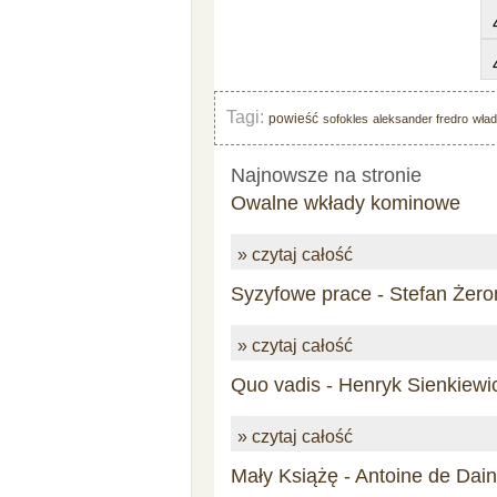
Tagi:
powieść
sofokles
aleksander fredro
wład
Najnowsze na stronie
Owalne wkłady kominowe
» czytaj całość
Syzyfowe prace - Stefan Żero
» czytaj całość
Quo vadis - Henryk Sienkiewi
» czytaj całość
Mały Książę - Antoine de Dai