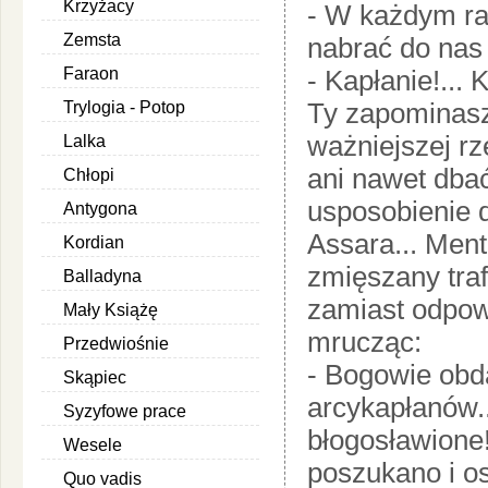
Krzyżacy
- W każdym raz
Zemsta
nabrać do nas 
Faraon
- Kapłanie!... 
Ty zapominasz
Trylogia - Potop
ważniejszej rze
Lalka
ani nawet dbać
Chłopi
usposobienie d
Antygona
Assara... Ment
Kordian
zmięszany tra
Balladyna
zamiast odpowi
Mały Książę
mrucząc:
Przedwiośnie
- Bogowie obda
Skąpiec
arcykapłanów..
Syzyfowe prace
błogosławione!
Wesele
poszukano i o
Quo vadis