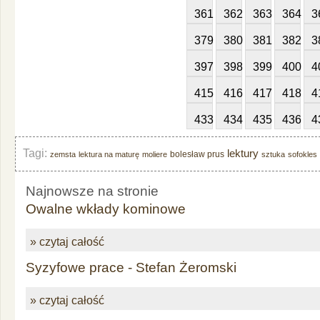
361
362
363
364
3
379
380
381
382
3
397
398
399
400
4
415
416
417
418
4
433
434
435
436
4
Tagi:
lektury
bolesław prus
zemsta
lektura na maturę
moliere
sztuka
sofokles
Najnowsze na stronie
Owalne wkłady kominowe
» czytaj całość
Syzyfowe prace - Stefan Żeromski
» czytaj całość