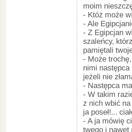
moim nieszcz
- Któż może wie
- Ale Egipcjani
- Z Egipcjan wi
szaleńcy, któ
pamiętali twoje
- Może trochę,
nimi następca 
jeżeli nie złam
- Następca ma 
- W takim razi
z nich wbić na
ja poseł!... cia
- A ja mówię ci
twego i nawet 