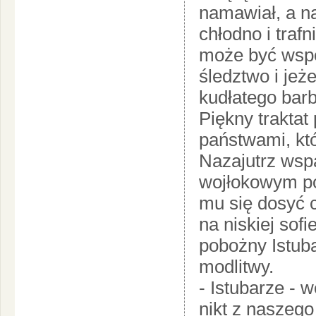
namawiał, a na
chłodno i trafn
może być wspó
śledztwo i jeż
kudłatego bar
Piękny trakta
państwami, któ
Nazajutrz wspa
wojłokowym po
mu się dosyć c
na niskiej sofie
pobożny Istuba
modlitwy.
- Istubarze - 
nikt z naszego