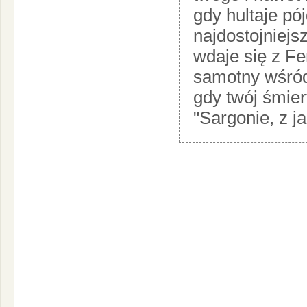
gdy hultaje pó
najdostojniejs
wdaje się z Fe
samotny wśród
gdy twój śmier
"Sargonie, z ja