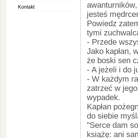
awanturników, 
Kontakt
jesteś mędrce
Powiedz zatem
tymi zuchwalc
- Przede wszys
Jako kapłan, w
że boski sen c
- A jeżeli i do
- W każdym ra
zatrzeć w jego
wypadek.
Kapłan pożegn
do siebie myśl
"Serce dam sob
książę: ani sam