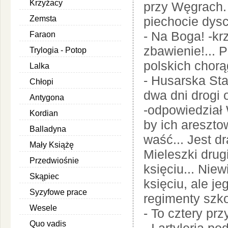
Krzyżacy
przy Węgrach. 
Zemsta
piechocie dysc
- Na Boga! -kr
Faraon
zbawienie!... P
Trylogia - Potop
polskich chorąg
Lalka
- Husarska Sta
Chłopi
dwa dni drogi 
Antygona
-odpowiedział 
Kordian
by ich areszt
Balladyna
waść... Jest d
Mały Książę
Mieleszki drugi
Przedwiośnie
księciu... Nie
Skąpiec
księciu, ale j
Syzyfowe prace
regimenty szko
Wesele
- To cztery prz
Quo vadis