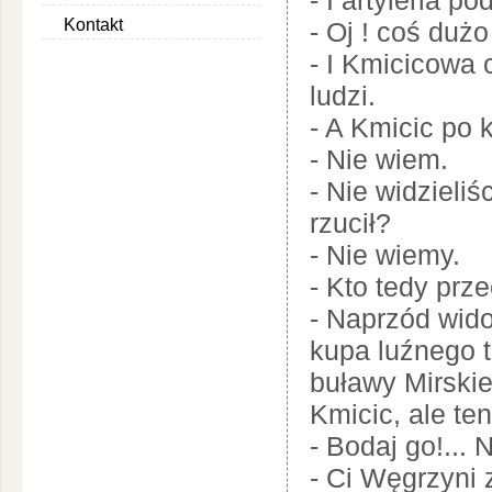
- I artyleria 
Kontakt
- Oj ! coś dużo
- I Kmicicowa 
ludzi.
- A Kmicic po k
- Nie wiem.
- Nie widzieli
rzucił?
- Nie wiemy.
- Kto tedy prz
- Naprzód wido
kupa luźnego 
buławy Mirskieg
Kmicic, ale te
- Bodaj go!... 
- Ci Węgrzyni z