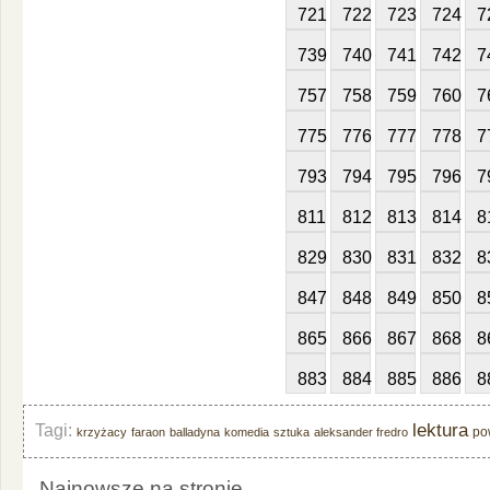
721
722
723
724
7
739
740
741
742
7
757
758
759
760
7
775
776
777
778
7
793
794
795
796
7
811
812
813
814
8
829
830
831
832
8
847
848
849
850
8
865
866
867
868
8
883
884
885
886
8
lektura
Tagi:
po
krzyżacy
faraon
balladyna
komedia
sztuka
aleksander fredro
Najnowsze na stronie