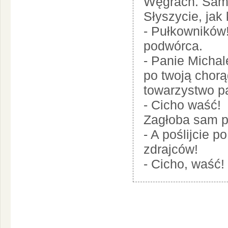
Węgrach. Sama
Słyszycie, jak
- Pułkowników!
podwórca.
- Panie Michale
po twoją chorą
towarzystwo pa
- Cicho waść!
Zagłoba sam p
- A poślijcie p
zdrajców!
- Cicho, waść!