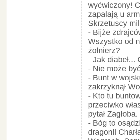
wyćwiczony! Cz
zapalają u arma
Skrzetuscy mil
- Bijże zdrajcó
Wszystko od ni
żołnierz?
- Jak diabeł..
- Nie może być 
- Bunt w wojsk
zakrzyknął Wo
- Kto tu bunto
przeciwko wła
pytał Zagłoba.
- Bóg to osądz
dragonii Charł