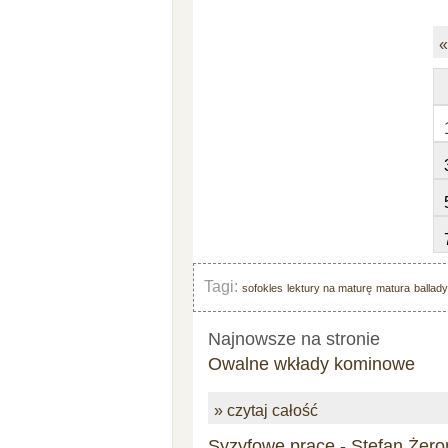
«
Tagi:
sofokles
lektury na maturę
matura
ballad
Najnowsze na stronie
Owalne wkłady kominowe
» czytaj całość
Syzyfowe prace - Stefan Żero