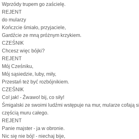
Wprzódy trupem go zaścielę.
REJENT
do mularzy
Kończcie śmiało, przyjaciele,
Gardźcie ze mną próżnym krzykiem.
CZEŚNIK
Chcesz więc bójki?
REJENT
Mój Cześniku,
Mój sąsiedzie, luby, miły,
Przestań też być rozbójnikiem.
CZEŚNIK
Co! jak! - Źwawo! bij, co siły!
Śmigalski ze swoimi ludźmi wstępuje na mur, mularze cofają si
częścią muru całego.
REJENT
Panie majster - ja w obronie.
Nic się nie bój! - niechaj bije,