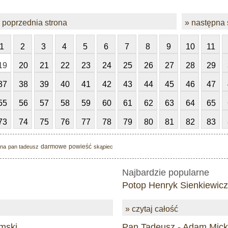
 poprzednia strona
» następna 
1
2
3
4
5
6
7
8
9
10
11
19
20
21
22
23
24
25
26
27
28
29
37
38
39
40
41
42
43
44
45
46
47
55
56
57
58
59
60
61
62
63
64
65
73
74
75
76
77
78
79
80
81
82
83
darmowe
powieść
yna
pan tadeusz
skąpiec
Najbardzie popularne
Potop Henryk Sienkiewicz
» czytaj całość
mski
Pan Tadeusz - Adam Mick