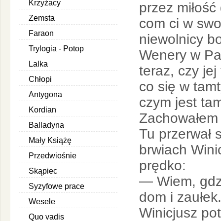
Krzyżacy
przez miłość 
Zemsta
com ci w swo
Faraon
niewolnicy b
Trylogia - Potop
Wenery w Pa
Lalka
teraz, czy je
Chłopi
co się w tam
Antygona
czym jest ta
Kordian
Zachowałem j
Balladyna
Tu przerwał 
Mały Książę
brwiach Wini
Przedwiośnie
prędko:
Skąpiec
— Wiem, gdzi
Syzyfowe prace
dom i zaułek
Wesele
Winicjusz pot
Quo vadis