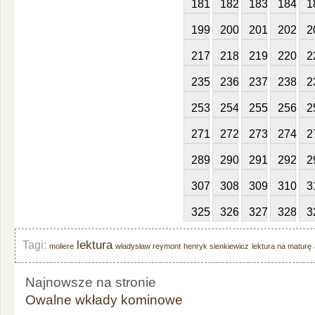
181
182
183
184
1
199
200
201
202
2
217
218
219
220
2
235
236
237
238
2
253
254
255
256
2
271
272
273
274
2
289
290
291
292
2
307
308
309
310
3
325
326
327
328
3
lektura
Tagi:
moliere
władysław reymont
henryk sienkiewicz
lektura na maturę
Najnowsze na stronie
Owalne wkłady kominowe