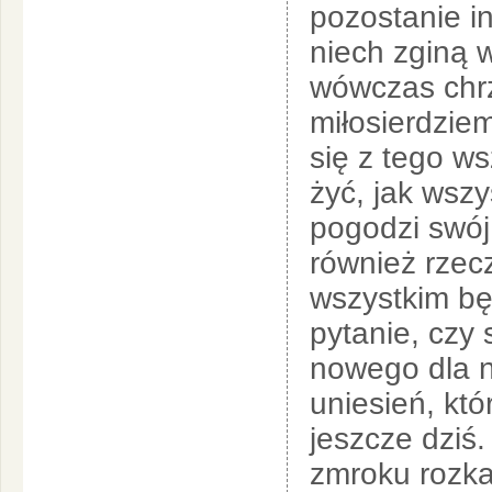
pozostanie i
niech zginą 
wówczas chrz
miłosierdzie
się z tego ws
żyć, jak wszy
pogodzi swój 
również rzec
wszystkim będ
pytanie, czy
nowego dla n
uniesień, kt
jeszcze dziś
zmroku rozka