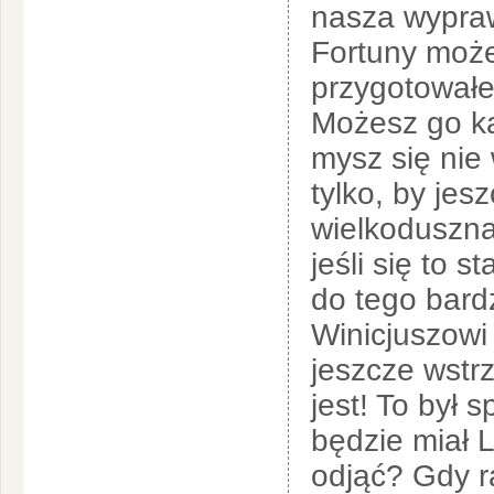
nasza wypraw
Fortuny może
przygotowałe
Możesz go ka
mysz się nie 
tylko, by jes
wielkoduszna
jeśli się to s
do tego bard
Winicjuszowi
jeszcze wstr
jest! To był
będzie miał L
odjąć? Gdy r