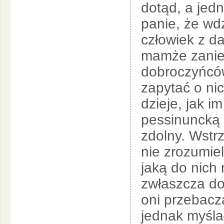
dotąd, a jedn
panie, że wd
człowiek z d
mamże zaniec
dobroczyńców
zapytać o nic
dzieje, jak i
pessinuncką 
zdolny. Wstr
nie zrozumiel
jaką do nich
zwłaszcza do
oni przebacz
jednak myśla