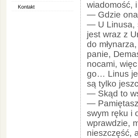
wiadomość, i 
Kontakt
— Gdzie ona 
— U Linusa, 
jest wraz z 
do młynarza, 
panie, Dema
nocami, więc
go… Linus je
są tylko jesz
— Skąd to w
— Pamiętasz,
swym ręku i o
wprawdzie, m
nieszczęść, a