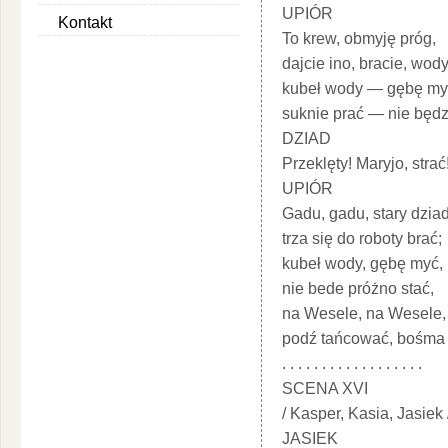
UPIÓR
Kontakt
To krew, obmyję próg,
dajcie ino, bracie, wody
kubeł wody — gębę my
suknie prać — nie będz
DZIAD
Przeklęty! Maryjo, strać
UPIÓR
Gadu, gadu, stary dzia
trza się do roboty brać;
kubeł wody, gębę myć,
nie bede próżno stać,
na Wesele, na Wesele,
podź tańcować, bośma 
. . . . . . . . . . . . . . . . . .
SCENA XVI
/ Kasper, Kasia, Jasiek 
JASIEK