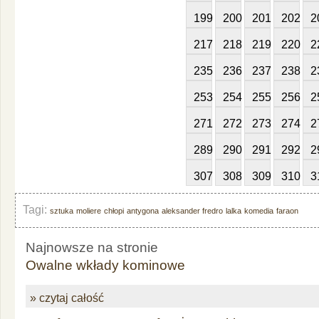
199
200
201
202
2
217
218
219
220
2
235
236
237
238
2
253
254
255
256
2
271
272
273
274
2
289
290
291
292
2
307
308
309
310
3
Tagi:
sztuka
moliere
chłopi
antygona
aleksander fredro
lalka
komedia
faraon
Najnowsze na stronie
Owalne wkłady kominowe
» czytaj całość