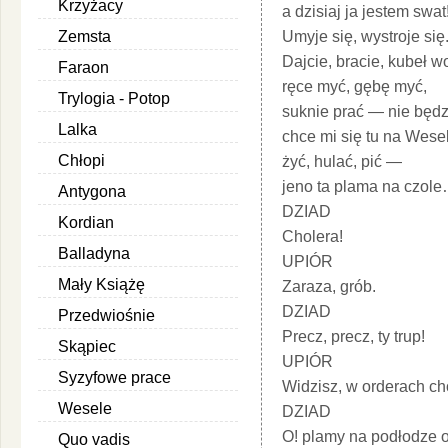
Krzyżacy
a dzisiaj ja jestem swat!
Zemsta
Umyje się, wystroje się
Dajcie, bracie, kubeł w
Faraon
ręce myć, gębę myć,
Trylogia - Potop
suknie prać — nie będz
Lalka
chce mi się tu na Wese
Chłopi
żyć, hulać, pić —
jeno ta plama na czol
Antygona
DZIAD
Kordian
Cholera!
Balladyna
UPIÓR
Mały Książę
Zaraza, grób.
DZIAD
Przedwiośnie
Precz, precz, ty trup!
Skąpiec
UPIÓR
Syzyfowe prace
Widzisz, w orderach ch
Wesele
DZIAD
O! plamy na podłodze 
Quo vadis