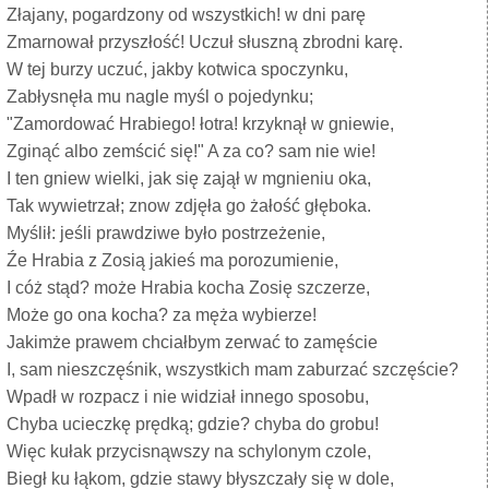
Złajany, pogardzony od wszystkich! w dni parę
Zmarnował przyszłość! Uczuł słuszną zbrodni karę.
W tej burzy uczuć, jakby kotwica spoczynku,
Zabłysnęła mu nagle myśl o pojedynku;
"Zamordować Hrabiego! łotra! krzyknął w gniewie,
Zginąć albo zemścić się!" A za co? sam nie wie!
I ten gniew wielki, jak się zajął w mgnieniu oka,
Tak wywietrzał; znow zdjęła go żałość głęboka.
Myślił: jeśli prawdziwe było postrzeżenie,
Źe Hrabia z Zosią jakieś ma porozumienie,
I cóż stąd? może Hrabia kocha Zosię szczerze,
Może go ona kocha? za męża wybierze!
Jakimże prawem chciałbym zerwać to zamęście
I, sam nieszczęśnik, wszystkich mam zaburzać szczęście?
Wpadł w rozpacz i nie widział innego sposobu,
Chyba ucieczkę prędką; gdzie? chyba do grobu!
Więc kułak przycisnąwszy na schylonym czole,
Biegł ku łąkom, gdzie stawy błyszczały się w dole,