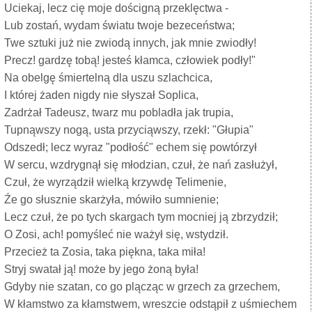
Uciekaj, lecz cię moje dościgną przeklęctwa -
Lub zostań, wydam światu twoje bezeceństwa;
Twe sztuki już nie zwiodą innych, jak mnie zwiodły!
Precz! gardzę tobą! jesteś kłamca, człowiek podły!"
Na obelgę śmiertelną dla uszu szlachcica,
I której żaden nigdy nie słyszał Soplica,
Zadrżał Tadeusz, twarz mu pobladła jak trupia,
Tupnąwszy nogą, usta przyciąwszy, rzekł: "Głupia"
Odszedł; lecz wyraz "podłość" echem się powtórzył
W sercu, wzdrygnął się młodzian, czuł, że nań zasłużył,
Czuł, że wyrządził wielką krzywdę Telimenie,
Źe go słusznie skarżyła, mówiło sumnienie;
Lecz czuł, że po tych skargach tym mocniej ją zbrzydził;
O Zosi, ach! pomyśleć nie ważył się, wstydził.
Przecież ta Zosia, taka piękna, taka miła!
Stryj swatał ją! może by jego żoną była!
Gdyby nie szatan, co go plącząc w grzech za grzechem,
W kłamstwo za kłamstwem, wreszcie odstąpił z uśmiechem