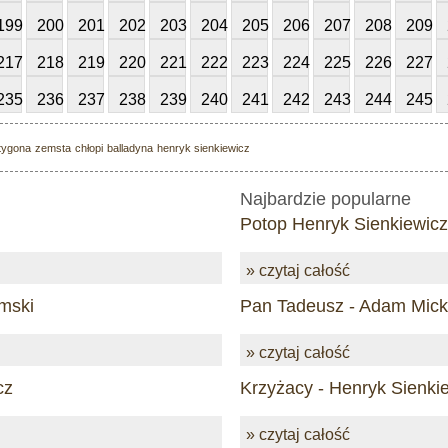
199
200
201
202
203
204
205
206
207
208
209
217
218
219
220
221
222
223
224
225
226
227
235
236
237
238
239
240
241
242
243
244
245
tygona
zemsta
chłopi
balladyna
henryk sienkiewicz
Najbardzie popularne
Potop Henryk Sienkiewicz
» czytaj całość
mski
Pan Tadeusz - Adam Mick
» czytaj całość
cz
Krzyżacy - Henryk Sienki
» czytaj całość