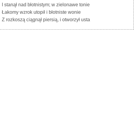
I stanął nad błotnistym; w zielonawe tonie
Łakomy wzrok utopił i błotniste wonie
Z rozkoszą ciągnął piersią, i otworzył usta