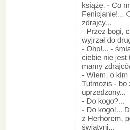
książę. - Co 
Fenicjanie!...
zdrajcy...
- Przez bogi, c
wyjrzał do dru
- Oho!... - śmi
ciebie nie jest
mamy zdrajców
- Wiem, o kim
Tutmozis - bo 
uprzedzony...
- Do kogo?...
- Do kogo!... 
z Herhorem, p
świątyni...