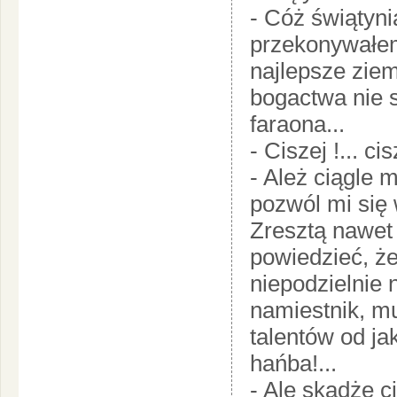
- Cóż świątynia
przekonywałem
najlepsze ziem
bogactwa nie 
faraona...
- Ciszej !... ci
- Ależ ciągle 
pozwól mi się 
Zresztą nawet
powiedzieć, że
niepodzielnie 
namiestnik, m
talentów od jak
hańba!...
- Ale skądże ci