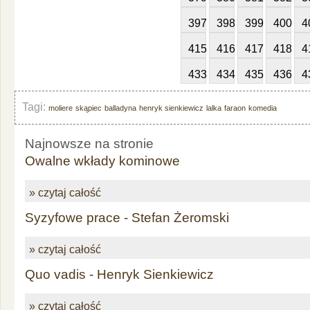
397
398
399
400
4
415
416
417
418
4
433
434
435
436
4
Tagi:
moliere
skąpiec
balladyna
henryk sienkiewicz
lalka
faraon
komedia
Najnowsze na stronie
Owalne wkłady kominowe
» czytaj całość
Syzyfowe prace - Stefan Żeromski
» czytaj całość
Quo vadis - Henryk Sienkiewicz
» czytaj całość