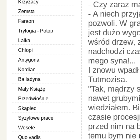
Krzyżacy
- Czy zaraz ma
Zemsta
- A niech przyj
Faraon
pozwoli. W gr
jest dużo wyg
Trylogia - Potop
wśród drzew, z
Lalka
nadchodzi czas
Chłopi
mego syna!...
Antygona
I znowu wpadł
Kordian
Tutmozisa.
Balladyna
"Tak, mądrzy s
Mały Książę
nawet grubymi
Przedwiośnie
wiedziałem. Bi
Skąpiec
czasie procesji
Syzyfowe prace
przed nim na b
Wesele
temu bym nie u
Quo vadis