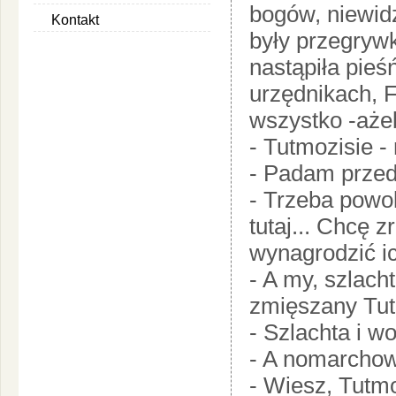
bogów, niewidz
Kontakt
były przegrywk
nastąpiła pieś
urzędnikach, F
wszystko -aże
- Tutmozisie - 
- Padam przed 
- Trzeba powol
tutaj... Chcę z
wynagrodzić i
- A my, szlacht
zmięszany Tut
- Szlachta i wo
- A nomarchowi
- Wiesz, Tutmo