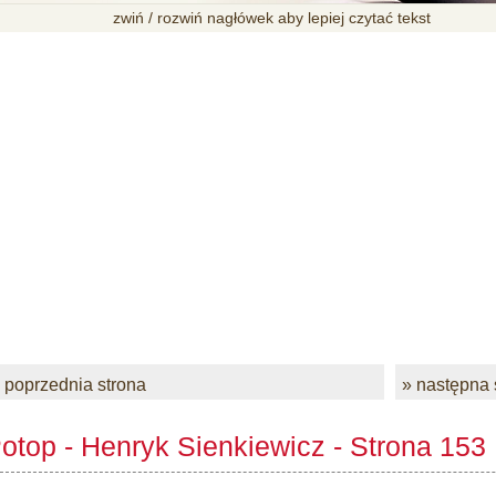
zwiń / rozwiń nagłówek aby lepiej czytać tekst
 poprzednia strona
» następna 
otop - Henryk Sienkiewicz - Strona 153