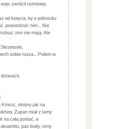
, więc zwrócił rozmowę.
az od księcia, by o północku
, powiedział: nie!... Nie
ozkaz, inni nie mają. Ale
 Skrzetuski.
iech sobie rusza... Potem w
 drzwiach.
!
 Kmicic, strojny jak na
rodziwy. Źupan miał z lamy
k na całą postać, a
 aksamitu, pas biały, ceny