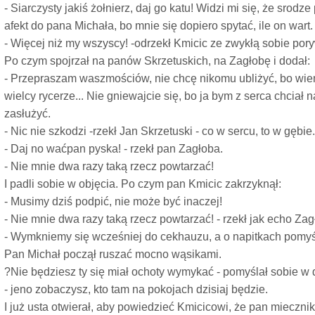
- Siarczysty jakiś żołnierz, daj go katu! Widzi mi się, że srod
afekt do pana Michała, bo mnie się dopiero spytać, ile on wart.
- Więcej niż my wszyscy! -odrzekł Kmicic ze zwykłą sobie por
Po czym spojrzał na panów Skrzetuskich, na Zagłobę i dodał:
- Przepraszam waszmościów, nie chcę nikomu ubliżyć, bo wiem,
wielcy rycerze... Nie gniewajcie się, bo ja bym z serca chciał
zasłużyć.
- Nic nie szkodzi -rzekł Jan Skrzetuski - co w sercu, to w gębie.
- Daj no waćpan pyska! - rzekł pan Zagłoba.
- Nie mnie dwa razy taką rzecz powtarzać!
I padli sobie w objęcia. Po czym pan Kmicic zakrzyknął:
- Musimy dziś podpić, nie może być inaczej!
- Nie mnie dwa razy taką rzecz powtarzać! - rzekł jak echo Zag
- Wymkniemy się wcześniej do cekhauzu, a o napitkach pomyś
Pan Michał począł ruszać mocno wąsikami.
?Nie będziesz ty się miał ochoty wymykać - pomyślał sobie w
- jeno zobaczysz, kto tam na pokojach dzisiaj będzie.
I już usta otwierał, aby powiedzieć Kmicicowi, że pan miecznik