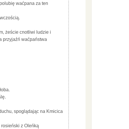
ze polubię waćpana za ten
ywczością.
 żeście cnotliwi ludzie i
 na przyjaźń waćpaństwa
łoba.
lę.
 duchu, spoglądając na Kmicica
 rosieński z Oleńką