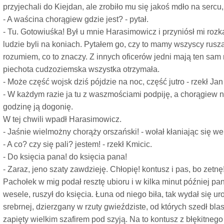
przyjechali do Kiejdan, ale zrobiło mu się jakoś mdło na sercu
- A waścina chorągiew gdzie jest? - pytał.
- Tu. Gotowiuśka! Był u mnie Harasimowicz i przyniósł mi rozk
ludzie byli na koniach. Pytałem go, czy to mamy wszyscy ruszać
rozumiem, co to znaczy. Z innych oficerów jedni mają ten sam r
piechota cudzoziemska wszystka otrzymała.
- Może część wojsk dziś pójdzie na noc, część jutro - rzekł Jan
- W każdym razie ja tu z waszmościami podpiję, a chorągiew n
godzinę ją dogonię.
W tej chwili wpadł Harasimowicz.
- Jaśnie wielmożny chorąży orszański! - wołał kłaniając się we
- A co? czy się pali? jestem! - rzekł Kmicic.
- Do księcia pana! do księcia pana!
- Zaraz, jeno szaty zawdzieję. Chłopię! kontusz i pas, bo zetnę
Pachołek w mig podał resztę ubioru i w kilka minut później pan
wesele, ruszył do księcia. Łuna od niego biła, tak wydał się u
srebrnej, dzierzgany w rzuty gwieździste, od których szedł blas
zapięty wielkim szafirem pod szyją. Na to kontusz z błękitnego