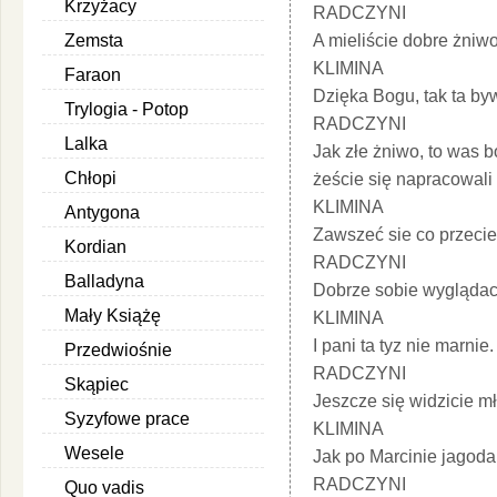
Krzyżacy
RADCZYNI
Zemsta
A mieliście dobre żniw
KLIMINA
Faraon
Dzięka Bogu, tak ta by
Trylogia - Potop
RADCZYNI
Lalka
Jak złe żniwo, to was bo
Chłopi
żeście się napracowali
KLIMINA
Antygona
Zawszeć sie co przecie
Kordian
RADCZYNI
Balladyna
Dobrze sobie wyglądac
Mały Książę
KLIMINA
I pani ta tyz nie marnie.
Przedwiośnie
RADCZYNI
Skąpiec
Jeszcze się widzicie m
Syzyfowe prace
KLIMINA
Wesele
Jak po Marcinie jagoda
RADCZYNI
Quo vadis