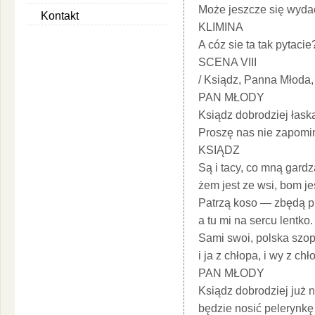
Może jeszcze się wyda
Kontakt
KLIMINA
A cóz sie ta tak pytacie
SCENA VIII
/ Ksiądz, Panna Młoda,
PAN MŁODY
Ksiądz dobrodziej łask
Proszę nas nie zapomi
KSIĄDZ
Są i tacy, co mną gardz
żem jest ze wsi, bom je
Patrzą koso — zbędą p
a tu mi na sercu lentko.
Sami swoi, polska szop
i ja z chłopa, i wy z chł
PAN MŁODY
Ksiądz dobrodziej już
będzie nosić pelerynk