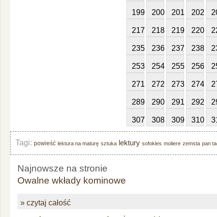
199
200
201
202
2
217
218
219
220
2
235
236
237
238
2
253
254
255
256
2
271
272
273
274
2
289
290
291
292
2
307
308
309
310
3
Tagi:
lektury
powieść
lektura na maturę
sztuka
sofokles
moliere
zemsta
pan t
Najnowsze na stronie
Owalne wkłady kominowe
» czytaj całość