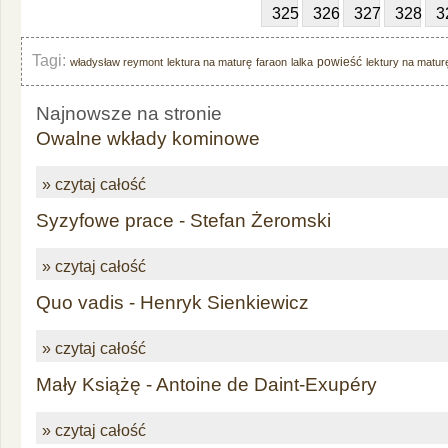
325
326
327
328
3
Tagi:
powieść
władysław reymont
lektura na maturę
faraon
lalka
lektury na matur
Najnowsze na stronie
Owalne wkłady kominowe
» czytaj całość
Syzyfowe prace - Stefan Żeromski
» czytaj całość
Quo vadis - Henryk Sienkiewicz
» czytaj całość
Mały Książę - Antoine de Daint-Exupéry
» czytaj całość