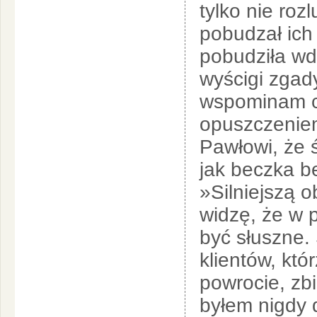
tylko nie roz
pobudzał ich 
pobudziła wdz
wyścigi zgad
wspominam ci
opuszczeniem
Pawłowi, że ś
jak beczka b
»Silniejszą o
widzę, że w
być słuszne.
klientów, kt
powrocie, zbi
byłem nigdy d