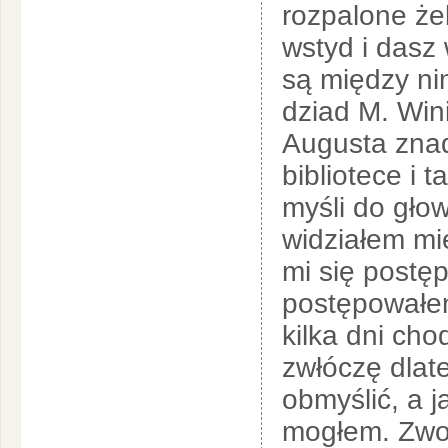
rozpalone żel
wstyd i dasz 
są między nim
dziad M. Win
Augusta zna
bibliotece i 
myśli do głow
widziałem mi
mi się postęp
postępowałem 
kilka dni cho
zwłóczę dlate
obmyślić, a j
mogłem. Zwoł