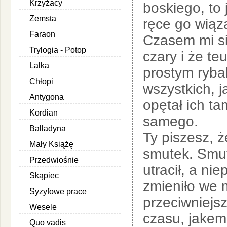
Krzyżacy
boskiego, to 
Zemsta
ręce go wiąza
Faraon
Czasem mi si
Trylogia - Potop
czary i że te
Lalka
prostym rybak
Chłopi
wszystkich, j
Antygona
opętał ich ta
Kordian
samego.
Balladyna
Ty piszesz, 
Mały Książę
smutek. Smu
Przedwiośnie
utracił, a ni
Skąpiec
zmieniło we 
Syzyfowe prace
przeciwniejs
Wesele
czasu, jakem 
Quo vadis