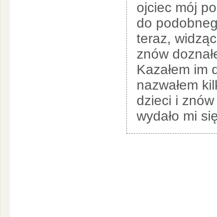
ojciec mój p
do podobneg
teraz, widząc
znów doznałe
Kazałem im d
nazwałem kilk
dzieci i znó
wydało mi się,