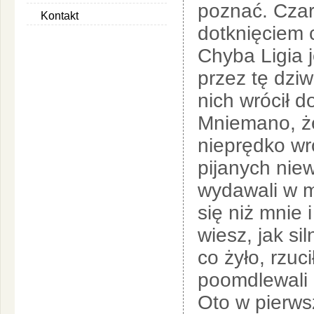
poznać. Czar
Kontakt
dotknięciem 
Chyba Ligia j
przez tę dzi
nich wrócił d
Mniemano, ż
nieprędko wr
pijanych niew
wydawali w mo
się niż mnie i
wiesz, jak s
co żyło, rzuc
poomdlewali z
Oto w pierwsz