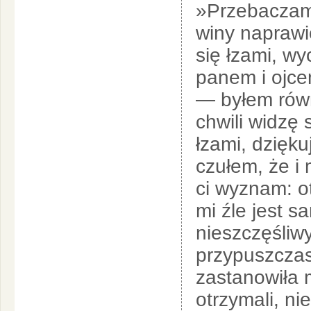
»Przebaczam 
winy naprawić
się łzami, wy
panem i ojce
— byłem równ
chwili widzę s
łzami, dzięku
czułem, że i
ci wyznam: o
mi źle jest 
nieszczęśliwy
przypuszczas
zastanowiła 
otrzymali, nie