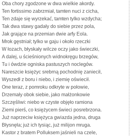
Oba chory zgodzone w dwa wielkie akordy.
Ten fortissimo zabrzmiał, tamten nuci z cicha,
Ten zdaje się wyrzekać, tamten tylko wzdycha;
Tak dwa stawy gadały do siebie przez pola,
Jak grające na przemian dwie arfy Eola.
Mrok gęstniał; tylko w gaju i około rzeczki
W łozach, błyskały wilcze oczy jako świeczki,
A dalej, u ścieśnionych widnokręgu brzegów,
Tu i ówdzie ogniska pastuszych noclegów.
Nareszcie księżyc srebrną pochodnię zaniecił,
Wyszedł z boru i niebo, i ziemię oświecił.
One teraz, z pomroku odkryte w połowie,
Drzemały obok siebie, jako małżonkowie
Szczęśliwi: niebo w czyste objęło ramiona
Ziemi pierś, co księżycem świeci posrebrzona.
Już naprzeciw księżyca gwiazda jedna, druga
Błysnęła; już ich tysiąc, już milijon mruga.
Kastor z bratem Polluksem jaśnieli na czele,