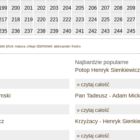
199
200
201
202
203
204
205
206
207
208
209
217
218
219
220
221
222
223
224
225
226
227
235
236
237
238
239
240
241
242
243
244
245
ław prus
darmowe
matura
chłopi
aleksander fredro
Najbardzie popularne
Potop Henryk Sienkiewicz
» czytaj całość
mski
Pan Tadeusz - Adam Mick
» czytaj całość
cz
Krzyżacy - Henryk Sienki
» czytaj całość