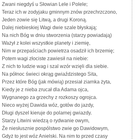
Zwani niegdyś u Słowian Lele i Polele;
Teraz ich w zodyjaku gminnym znów przechrzczono,
Jeden zowie się Litwą, a drugi Koroną.
Dalej niebieskiej Wagi dwie szale błyskają;
Na nich Bóg w dniu stworzenia (starzy powiadają)
Ważył z kolei wszystkie planety i ziemię,
Nim w przepaściach powietrza osadził ich brzemię;
Potem wagi złociste zawiesił na niebie:
Z nich to ludzie wag i szal wzór wzięli dla siebie.
Na północ świeci okrąg gwiaździstego Sita,
Przez które Bóg (jak mówią) przesiał ziarnka żyta,
Kiedy je z nieba zrucał dla Adama ojca,
Wygnanego za grzechy z rozkoszy ogrojca.
Nieco wyżej Dawida wóz, gotów do jazdy,
Długi dyszel kieruje do polarnej gwiazdy.
Starzy Litwini wiedzą o rydwanie owym,
Źe niesłusznie pospólstwo zwie go Dawidowym,
Gdyż to jest wóz Anielski. Na nim to przed czasy