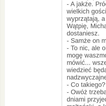
- A jakże. Pr
wielkich gośc
wyprzątają, 
Wątpię, Micha
dostaniesz.
- Samże on m
- To nic, ale 
mogę waszmo
mówić... wsze
wiedzieć będą
nadzwyczajne 
- Co takiego?
- Owóż trzeb
dniami przyje