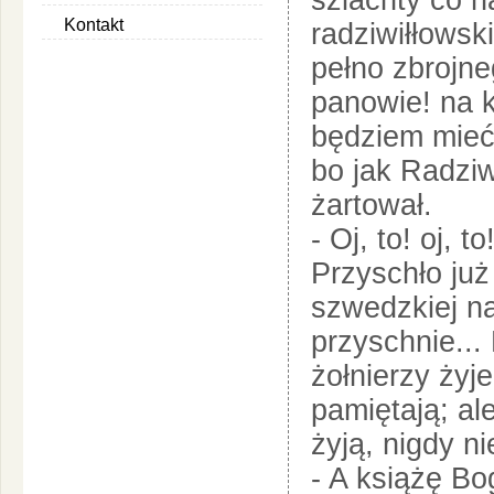
szlachty co na
Kontakt
radziwiłłowsk
pełno zbrojne
panowie! na k
będziem mieć
bo jak Radziwi
żartował.
- Oj, to! oj, t
Przyschło już
szwedzkiej na
przyschnie...
żołnierzy żyj
pamiętają; ale
żyją, nigdy n
- A książę Bo