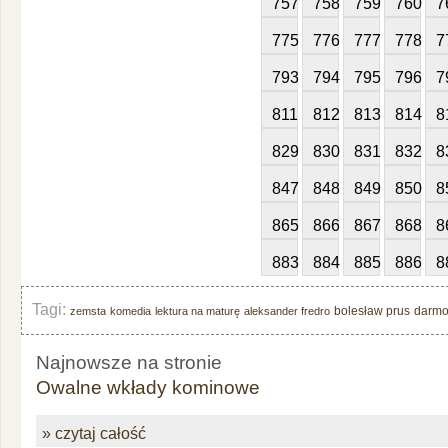
757
758
759
760
7
775
776
777
778
7
793
794
795
796
7
811
812
813
814
8
829
830
831
832
8
847
848
849
850
8
865
866
867
868
8
883
884
885
886
8
Tagi:
bolesław prus
darm
zemsta
komedia
lektura na maturę
aleksander fredro
Najnowsze na stronie
Owalne wkłady kominowe
» czytaj całość