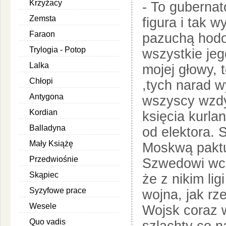
Krzyżacy
- To gubernat
Zemsta
figura i tak w
Faraon
pazuchą hodo
Trylogia - Potop
wszystkie je
Lalka
mojej głowy,
Chłopi
,tych narad w
Antygona
wszyscy wzdy
Kordian
księcia kurla
Balladyna
od elektora. 
Mały Książę
Moskwą paktuj
Przedwiośnie
Szwedowi wcią
Skąpiec
że z nikim lig
Syzyfowe prace
wojna, jak rz
Wesele
Wojsk coraz w
Quo vadis