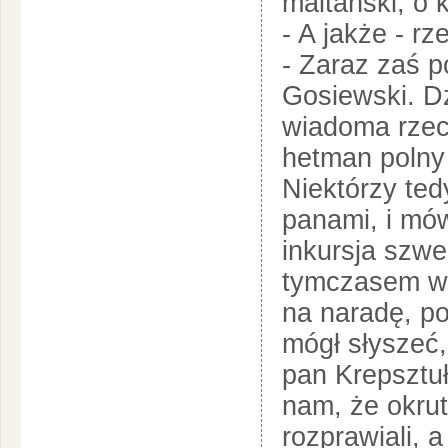
maltański, o 
- A jakże - rz
- Zaraz zaś p
Gosiewski. Dz
wiadoma rzecz
hetman polny
Niektórzy ted
panami, i mówi
inkursja szw
tymczasem wc
na naradę, po
mógł słyszeć,
pan Krepsztuł
nam, że okrut
rozprawiali, 