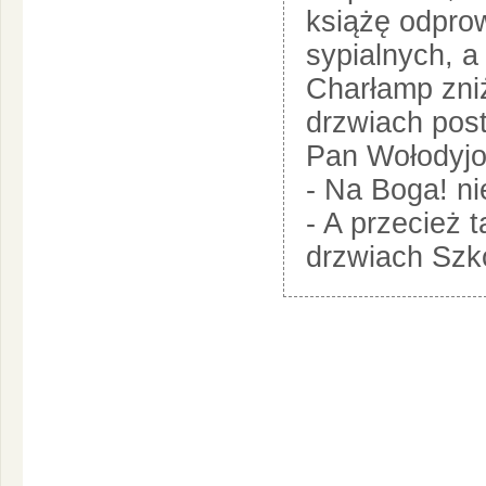
książę odpro
sypialnych, a
Charłamp zniż
drzwiach post
Pan Wołodyjow
- Na Boga! n
- A przecież t
drzwiach Szko