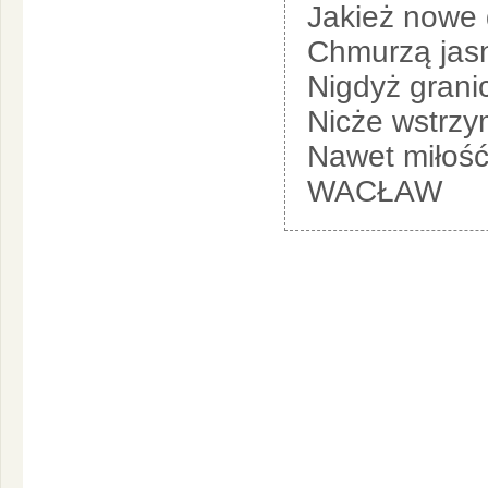
Jakież nowe 
Chmurzą jas
Nigdyż granic
Nicże wstrzy
Nawet miłość
WACŁAW