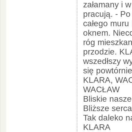
załamany i w 
pracują. - Po
całego muru 
oknem. Nieco
róg mieszkan
przodzie. K
wszedłszy wy
się powtórnie
KLARA, WA
WACŁAW
Bliskie nasz
Bliższe serca
Tak daleko n
KLARA