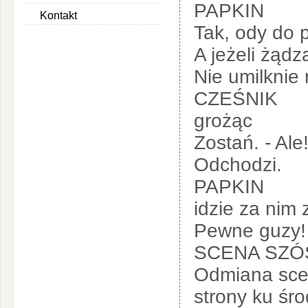
PAPKIN
Kontakt
Tak, ody do p
A jeżeli żądz
Nie umilknie 
CZEŚNIK
grożąc
Zostań. - Ale!
Odchodzi.
PAPKIN
idzie za nim
Pewne guzy!
SCENA SZÓ
Odmiana scen
strony ku śr