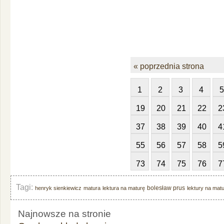
« poprzednia strona
1
2
3
4
5
19
20
21
22
2
37
38
39
40
4
55
56
57
58
5
73
74
75
76
7
Tagi:
bolesław prus
henryk sienkiewicz
matura
lektura na maturę
lektury na mat
Najnowsze na stronie