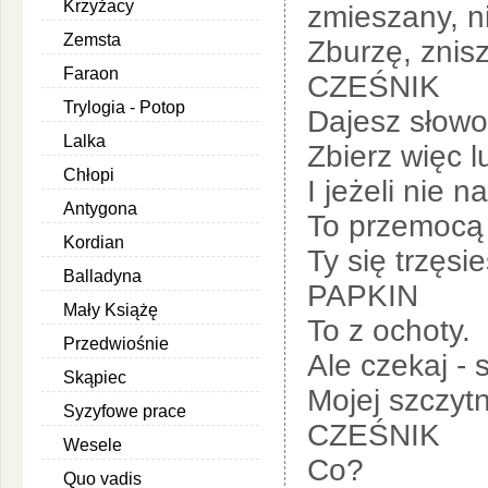
Krzyżacy
zmieszany, n
Zemsta
Zburzę, znisz
Faraon
CZEŚNIK
Trylogia - Potop
Dajesz słow
Lalka
Zbierz więc lu
Chłopi
I jeżeli nie 
Antygona
To przemocą 
Kordian
Ty się trzęsi
Balladyna
PAPKIN
Mały Książę
To z ochoty.
Przedwiośnie
Ale czekaj - 
Skąpiec
Mojej szczytn
Syzyfowe prace
CZEŚNIK
Wesele
Co?
Quo vadis