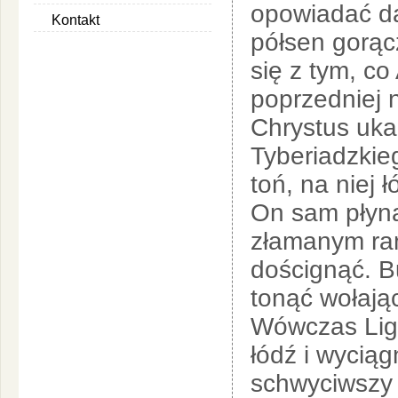
opowiadać da
Kontakt
półsen gorąc
się z tym, co
poprzedniej 
Chrystus uka
Tyberiadzkie
toń, na niej ł
On sam płynął
złamanym ram
doścignąć. Bu
tonąć wołają
Wówczas Ligi
łódź i wyciąg
schwyciwszy 