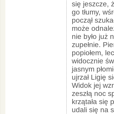
się jeszcze, 
go tłumy, wś
począł szukać
może odnaleź
nie było już 
zupełnie. Pie
popiołem, lec
widocznie św
jasnym płomi
ujrzał Ligię 
Widok jej wzr
zeszłą noc s
krzątała się 
udali się na