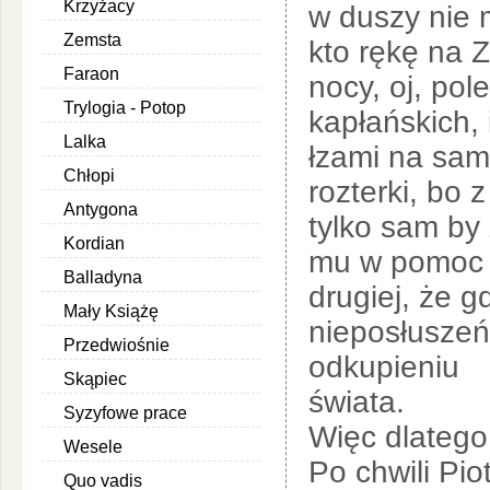
Krzyżacy
w duszy nie 
Zemsta
kto rękę na Z
Faraon
nocy, oj, pole
Trylogia - Potop
kapłańskich,
Lalka
łzami na sam
Chłopi
rozterki, bo 
Antygona
tylko sam by 
Kordian
mu w pomoc L
Balladyna
drugiej, że g
Mały Książę
nieposłuszeń
Przedwiośnie
odkupieniu
Skąpiec
świata.
Syzyfowe prace
Więc dlatego
Wesele
Po chwili Pio
Quo vadis