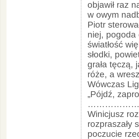
objawił raz n
w owym nadbr
Piotr sterował
niej, pogoda 
światłość wi
słodki, powi
grała tęczą, j
róże, a wresz
Wówczas Ligia
„Pójdź, zapro
………………
Winicjusz roz
rozpraszały s
poczucie rze