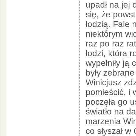
upadł na jej
się, że pows
łodzią. Fale 
niektórym wid
raz po raz ra
łodzi, która 
wypełniły ją c
były zebrane
Winicjusz zdz
pomieścić, i 
poczęła go u
światło na da
marzenia Win
co słyszał w 