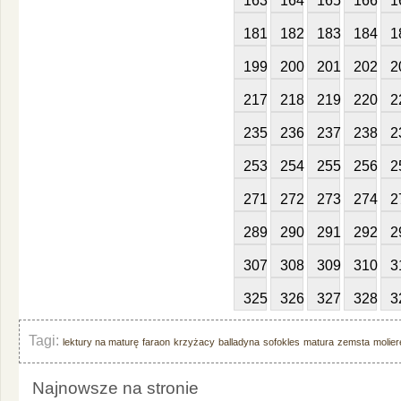
163
164
165
166
1
181
182
183
184
1
199
200
201
202
2
217
218
219
220
2
235
236
237
238
2
253
254
255
256
2
271
272
273
274
2
289
290
291
292
2
307
308
309
310
3
325
326
327
328
3
Tagi:
lektury na maturę
faraon
krzyżacy
balladyna
sofokles
matura
zemsta
molier
Najnowsze na stronie