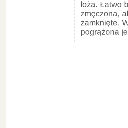
łoża. Łatwo 
zmęczona, al
zamknięte. Wi
pogrążona jes