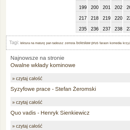
199
200
201
202
2
217
218
219
220
2
235
236
237
238
2
Tagi:
bolesław prus
lektura na maturę
pan tadeusz
zemsta
faraon
komedia
krzy
Najnowsze na stronie
Owalne wkłady kominowe
» czytaj całość
Syzyfowe prace - Stefan Żeromski
» czytaj całość
Quo vadis - Henryk Sienkiewicz
» czytaj całość