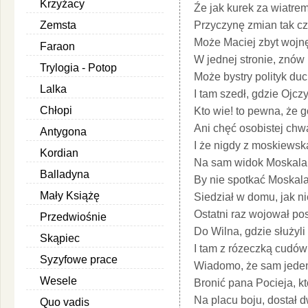
Krzyżacy
Źe jak kurek za wiatre
Zemsta
Przyczynę zmian tak cz
Może Maciej zbyt wojnę
Faraon
W jednej stronie, znów 
Trylogia - Potop
Może bystry polityk du
Lalka
I tam szedł, gdzie Ojc
Chłopi
Kto wie! to pewna, że g
Ani chęć osobistej chwa
Antygona
I że nigdy z moskiewską
Kordian
Na sam widok Moskala p
Balladyna
By nie spotkać Moskala
Mały Książę
Siedział w domu, jak n
Ostatni raz wojował po
Przedwiośnie
Do Wilna, gdzie służyli
Skąpiec
I tam z rózeczką cudów
Syzyfowe prace
Wiadomo, że sam jeden
Wesele
Bronić pana Pocieja, kt
Na placu boju, dostał d
Quo vadis