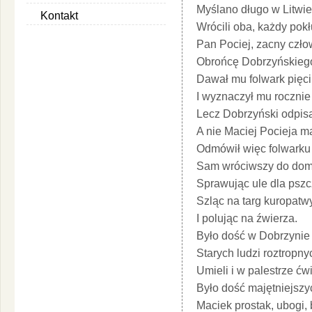
Myślano długo w Litwie,
Kontakt
Wrócili oba, każdy pokłu
Pan Pociej, zacny człow
Obrońcę Dobrzyńskiego
Dawał mu folwark pię
I wyznaczył mu rocznie 
Lecz Dobrzyński odpisa
A nie Maciej Pocieja m
Odmówił więc folwarku i
Sam wróciwszy do domu,
Sprawując ule dla pszcz
Szląc na targ kuropatwy,
I polując na źwierza.
Było dość w Dobrzynie
Starych ludzi roztropnyc
Umieli i w palestrze ćwi
Było dość majętniejszy
Maciek prostak, ubogi, 