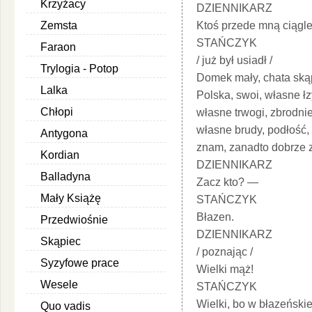
Krzyżacy
DZIENNIKARZ
Zemsta
Ktoś przede mną ciągle
STAŃCZYK
Faraon
/ już był usiadł /
Trylogia - Potop
Domek mały, chata ską
Lalka
Polska, swoi, własne łz
Chłopi
własne trwogi, zbrodnie
własne brudy, podłość,
Antygona
znam, zanadto dobrze 
Kordian
DZIENNIKARZ
Balladyna
Zacz kto? —
Mały Książę
STAŃCZYK
Błazen.
Przedwiośnie
DZIENNIKARZ
Skąpiec
/ poznając /
Syzyfowe prace
Wielki mąż!
Wesele
STAŃCZYK
Wielki, bo w błazeńskie
Quo vadis