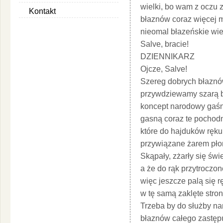
wielki, bo wam z oczu z
Kontakt
błaznów coraz więcej 
nieomal błazeńskie wie
Salve, bracie!
DZIENNIKARZ
Ojcze, Salve!
Szereg dobrych błaznó
przywdziewamy szarą 
koncept narodowy gaśn
gasną coraz te pochodn
które do hajduków ręku
przywiązane żarem pło
Skąpały, zżarły się świ
a że do rąk przytroczon
więc jeszcze palą się r
w tę samą zaklęte stro
Trzeba by do służby na
błaznów całego zastęp