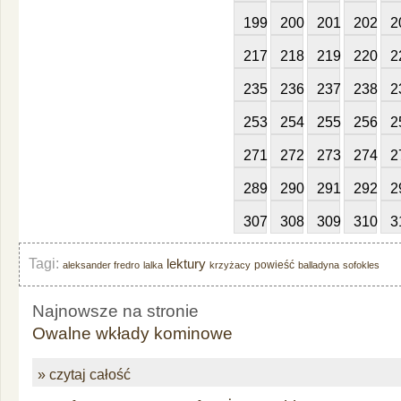
199
200
201
202
2
217
218
219
220
2
235
236
237
238
2
253
254
255
256
2
271
272
273
274
2
289
290
291
292
2
307
308
309
310
3
Tagi:
lektury
powieść
aleksander fredro
lalka
krzyżacy
balladyna
sofokles
Najnowsze na stronie
Owalne wkłady kominowe
» czytaj całość