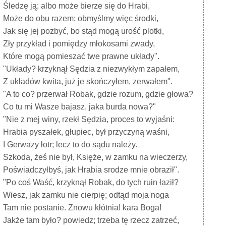
Śledzę ją; albo może bierze się do Hrabi,
Może do obu razem: obmyślmy więc środki,
Jak się jej pozbyć, bo stąd mogą urość plotki,
Zły przykład i pomiędzy młokosami zwady,
Które mogą pomieszać twe prawne układy".
"Układy? krzyknął Sędzia z niezwykłym zapałem,
Z układów kwita, już je skończyłem, zerwałem".
"A to co? przerwał Robak, gdzie rozum, gdzie głowa?
Co tu mi Wasze bajasz, jaka burda nowa?"
"Nie z mej winy, rzekł Sędzia, proces to wyjaśni:
Hrabia pyszałek, głupiec, był przyczyną waśni,
I Gerwazy łotr; lecz to do sądu należy.
Szkoda, żeś nie był, Księże, w zamku na wieczerzy,
Poświadczyłbyś, jak Hrabia srodze mnie obraził".
"Po coś Waść, krzyknął Robak, do tych ruin łaził?
Wiesz, jak zamku nie cierpię; odtąd moja noga
Tam nie postanie. Znowu kłótnia! kara Boga!
Jakże tam było? powiedz; trzeba tę rzecz zatrzeć,