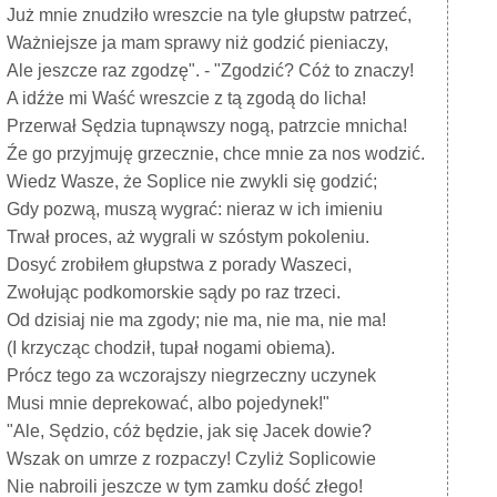
Już mnie znudziło wreszcie na tyle głupstw patrzeć,
Ważniejsze ja mam sprawy niż godzić pieniaczy,
Ale jeszcze raz zgodzę". - "Zgodzić? Cóż to znaczy!
A idźże mi Waść wreszcie z tą zgodą do licha!
Przerwał Sędzia tupnąwszy nogą, patrzcie mnicha!
Źe go przyjmuję grzecznie, chce mnie za nos wodzić.
Wiedz Wasze, że Soplice nie zwykli się godzić;
Gdy pozwą, muszą wygrać: nieraz w ich imieniu
Trwał proces, aż wygrali w szóstym pokoleniu.
Dosyć zrobiłem głupstwa z porady Waszeci,
Zwołując podkomorskie sądy po raz trzeci.
Od dzisiaj nie ma zgody; nie ma, nie ma, nie ma!
(I krzycząc chodził, tupał nogami obiema).
Prócz tego za wczorajszy niegrzeczny uczynek
Musi mnie deprekować, albo pojedynek!"
"Ale, Sędzio, cóż będzie, jak się Jacek dowie?
Wszak on umrze z rozpaczy! Czyliż Soplicowie
Nie nabroili jeszcze w tym zamku dość złego!