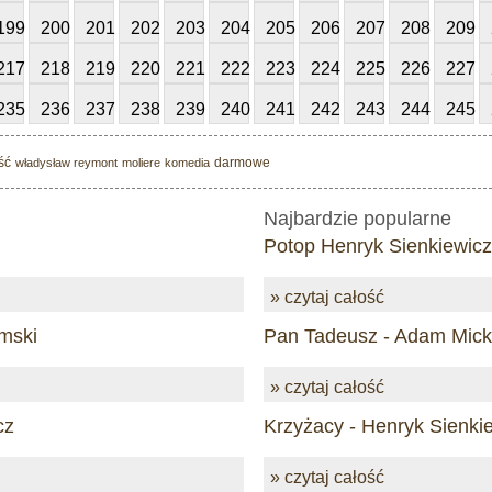
199
200
201
202
203
204
205
206
207
208
209
217
218
219
220
221
222
223
224
225
226
227
235
236
237
238
239
240
241
242
243
244
245
ść
darmowe
władysław reymont
moliere
komedia
Najbardzie popularne
Potop Henryk Sienkiewicz
» czytaj całość
mski
Pan Tadeusz - Adam Mick
» czytaj całość
cz
Krzyżacy - Henryk Sienki
» czytaj całość