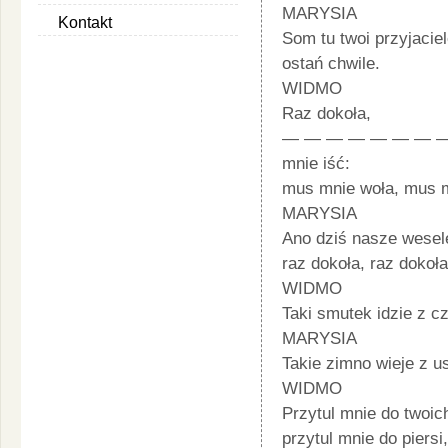
MARYSIA
Kontakt
Som tu twoi przyjaciel
ostań chwile.
WIDMO
Raz dokoła,
— — — — — — — — 
mnie iść:
mus mnie woła, mus m
MARYSIA
Ano dziś nasze wesel
raz dokoła, raz dokoła
WIDMO
Taki smutek idzie z 
MARYSIA
Takie zimno wieje z 
WIDMO
Przytul mnie do twoic
przytul mnie do piers