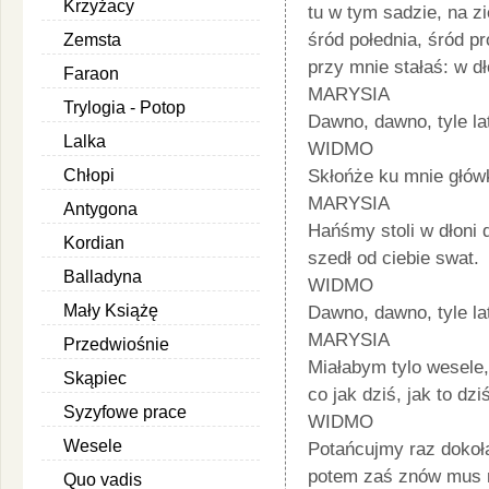
Krzyżacy
tu w tym sadzie, na zi
śród połednia, śród pr
Zemsta
przy mnie stałaś: w d
Faraon
MARYSIA
Trylogia - Potop
Dawno, dawno, tyle la
Lalka
WIDMO
Chłopi
Skłońże ku mnie główk
MARYSIA
Antygona
Hańśmy stoli w dłoni 
Kordian
szedł od ciebie swat.
Balladyna
WIDMO
Mały Książę
Dawno, dawno, tyle la
MARYSIA
Przedwiośnie
Miałabym tylo wesele,
Skąpiec
co jak dziś, jak to dzi
Syzyfowe prace
WIDMO
Wesele
Potańcujmy raz dokoł
potem zaś znów mus m
Quo vadis