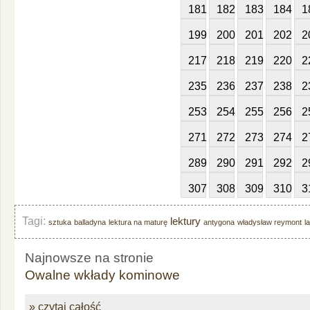
181
182
183
184
1
199
200
201
202
2
217
218
219
220
2
235
236
237
238
2
253
254
255
256
2
271
272
273
274
2
289
290
291
292
2
307
308
309
310
3
Tagi:
lektury
sztuka
balladyna
lektura na maturę
antygona
władysław reymont
l
Najnowsze na stronie
Owalne wkłady kominowe
» czytaj całość