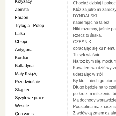
Krzyżacy
Chociaż dzisiaj i pokoc
Zemsta
Któż za jutro mi zaręczy
DYNDALSKI
Faraon
nabierając na talerz
Trylogia - Potop
Nikt rozumny, jaśnie pa
Lalka
Rzecz to śliska.
Chłopi
CZEŚNIK
obracając się ku niemu
Antygona
Tu sęk właśnie!
Kordian
Na toż bym się, mocium
Balladyna
Kawalerstwa dziś wyrze
Mały Książę
uderzając w stół
By kto... niech go pioru
Przedwiośnie
Długo będzie na to cze
Skąpiec
po krótkim milczeniu, bi
Syzyfowe prace
Ma dochody wprawdzie
Wesele
Podstolina ma znacznie
Z wdówką zatem działa
Quo vadis