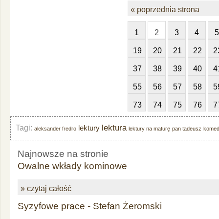
« poprzednia strona
1
2
3
4
5
19
20
21
22
2
37
38
39
40
4
55
56
57
58
5
73
74
75
76
7
lektura
Tagi:
lektury
aleksander fredro
lektury na maturę
pan tadeusz
komed
Najnowsze na stronie
Owalne wkłady kominowe
» czytaj całość
Syzyfowe prace - Stefan Żeromski