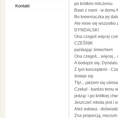
po krótkim milczeniu
Kontakt
Bawi z nami - w domu K
Bo krewniaczka jej dal
Ale mnie się wszystko z
DYNDALSKI
Ona czegoś więcej cze
CZEŚNIK
parskając śmiechem
Ona czegoś... więcej... 
A bodajże się, Dyndalu
Z tym konceptem! - Cz
śmieje się
Tfy!... jakżem się uśmia
Czeka! - bardzo temu w
jedząc i po krótkiej chwi
Jeszczeć młoda jest i o
Ależ wdowa - doświadc
Zna proporcją, mocium 