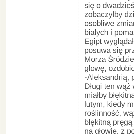
się o dwadzieś
zobaczyłby dzi
osobliwe zmian
białych i pom
Egipt wyglądał
posuwa się pr
Morza Śródziem
głowę, ozdobi
-Aleksandrią,
Długi ten wąż 
miałby błękit
lutym, kiedy 
roślinność, wą
błękitną pręgą
na głowie, z 