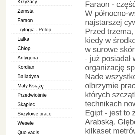
Krzyżacy
Faraon - część
Zemsta
W północno-ws
Faraon
najstarszej cyw
Przed trzema, 
Trylogia - Potop
kiedy w środk
Lalka
w surowe skóry
Chłopi
- już posiadał
Antygona
organizację spo
Kordian
Nade wszystk
Balladyna
olbrzymie prac
Mały Książę
których szczą
Przedwiośnie
technikach no
Skąpiec
Egipt - jest t
Syzyfowe prace
Arabską. Głęb
Wesele
kilkaset metró
Quo vadis