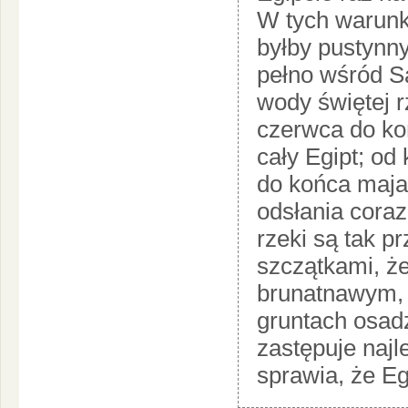
W tych warunka
byłby pustynn
pełno wśród S
wody świętej r
czerwca do koń
cały Egipt; od
do końca maja
odsłania coraz
rzeki są tak p
szczątkami, że 
brunatnawym, 
gruntach osadz
zastępuje najl
sprawia, że Eg