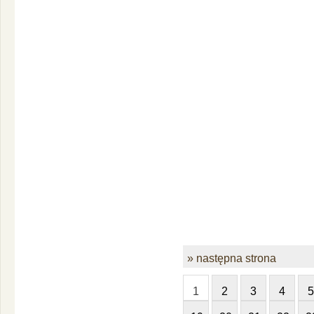
» następna strona
1
2
3
4
5