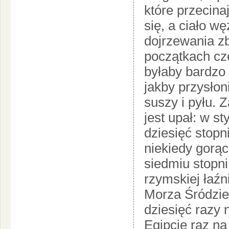
które przecina
się, a ciało w
dojrzewania zb
początkach cz
byłaby bardzo 
jakby przysłon
suszy i pyłu. 
jest upał: w s
dziesięć stopn
niekiedy gorąc
siedmiu stopn
rzymskiej łaźn
Morza Śródzie
dziesięć razy
Egipcie raz na 