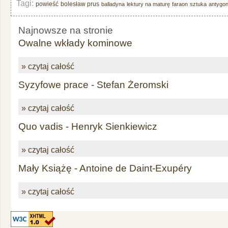
Tagi:
powieść
bolesław prus
balladyna
lektury na maturę
faraon
sztuka
antygo
Najnowsze na stronie
Owalne wkłady kominowe
» czytaj całość
Syzyfowe prace - Stefan Żeromski
» czytaj całość
Quo vadis - Henryk Sienkiewicz
» czytaj całość
Mały Książę - Antoine de Daint-Exupéry
» czytaj całość