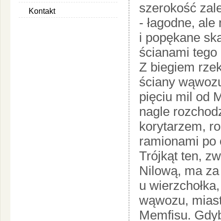
szerokość zal
Kontakt
- łagodne, ale
i popękane ska
ścianami tego 
Z biegiem rzek
ściany wąwozu 
pięciu mil od
nagle rozchodz
korytarzem, ro
ramionami po o
Trójkąt ten, z
Nilową, ma za
u wierzchołka,
wąwozu, miasto
Memfisu. Gdyb